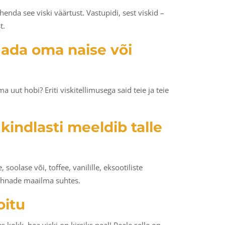
henda see viski väärtust. Vastupidi, sest viskid –
t.
gada oma naise või
ma uut hobi? Eriti viskitellimusega said teie ja teie
kindlasti meeldib talle
olase või, toffee, vanilille, eksootiliste
lõhnade maailma suhtes.
oitu