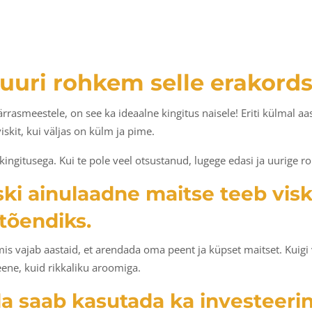
– uuri rohkem selle erakord
härrasmeestele, on see ka ideaalne kingitus naisele! Eriti külmal aa
skit, kui väljas on külm ja pime.
kingitusega. Kui te pole veel otsustanud, lugege edasi ja uurige 
viski ainulaadne maitse teeb vis
tõendiks.
, mis vajab aastaid, et arendada oma peent ja küpset maitset. Kuigi
ene, kuid rikkaliku aroomiga.
da saab kasutada ka investeer