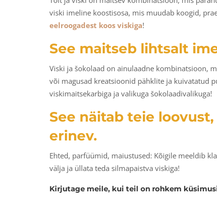
Toit ja viski on maitsev kombinatsioon, mis parand
viski imeline koostisosa, mis muudab koogid, pra
eelroogadest koos viskiga
!
See maitseb lihtsalt ime
Viski ja šokolaad on ainulaadne kombinatsioon, mi
või magusad kreatsioonid pähklite ja kuivatatud pu
viskimaitsekarbiga ja valikuga šokolaadivalikuga!
See näitab teie loovust,
erinev.
Ehted, parfüümid, maiustused: Kõigile meeldib klass
välja ja üllata teda silmapaistva viskiga!
Kirjutage meile, kui teil on rohkem küsimusi