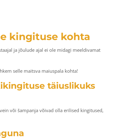
se kingituse kohta
staajal ja jõulude ajal ei ole midagi meeldivamat
rohkem selle maitsva maiuspala kohta!
kikingituse täiuslikuks
 vein või šampanja võivad olla erilised kingitused,
inguna