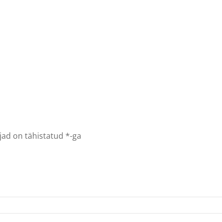
jad on tähistatud
*
-ga