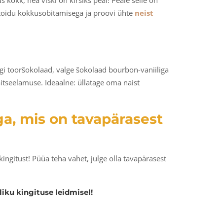
kokk, hea viski on kirsiks peal! Peale selle on
 toidu kokkusobitamisega ja proovi ühte
neist
gi tooršokolaad, valge šokolaad bourbon-vaniiliga
itseelamuse. Ideaalne: üllatage oma naist
ega, mis on tavapärasest
ingitust! Püüa teha vahet, julge olla tavapärasest
iku kingituse leidmisel!