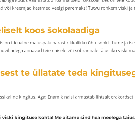
ab iga kodus valmistatud roa maitseid. Ükskõik, kes on teie kodus 
ed või kreemjad kastmed veelgi paremaks! Tutvu rohkem viski ja
liselt koos šokolaadiga
s on ideaalne maiuspala pärast rikkalikku õhtusööki. Tume ja ise
uviljadega annavad teie naisele või sõbrannale täiusliku viski ma
 sest te üllatate teda kingitus
ikaline kingitus. Aga: Enamik naisi armastab lihtsalt erakordset k
 viski kingituse kohta! Me aitame sind hea meelega täiusl