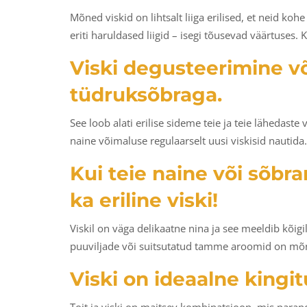
Mõned viskid on lihtsalt liiga erilised, et neid koh
eriti haruldased liigid – isegi tõusevad väärtuses. 
Viski degusteerimine võ
tüdruksõbraga.
See loob alati erilise sideme teie ja teie lähedaste 
naine võimaluse regulaarselt uusi viskisid nautida.
Kui teie naine või sõbra
ka eriline viski!
Viskil on väga delikaatne nina ja see meeldib kõigi
puuviljade või suitsutatud tamme aroomid on mõnu
Viski on ideaalne kingit