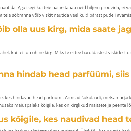
e nautida. Aga isegi kui teie naine tahab neid hiljem proovida, ei vä
Ka teie sõbranna võib viskit nautida veel kuid pärast pudeli avamis
ib olla uus kirg, mida saate ja
vahel, kui teil on ühine kirg. Miks te ei tee haruldastest viskidest o
nna hindab head parfüümi, siis 
le, kes hindavad head parfüümi. Armsad šokolaadi, metsamarjade, so
saks maiuspalaks kõigile, kes on kirglikud maitsete ja peente 
us kõigile, kes naudivad head t