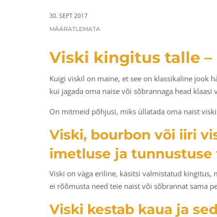
a
n
t
t
30. SEPT 2017
i
CATEGORIES:
MÄÄRATLEMATA
o
Viski kingitus talle 
n
Kuigi viskil on maine, et see on klassikaline jook 
kui jagada oma naise või sõbrannaga head klaasi vi
On mitmeid põhjusi, miks üllatada oma naist viski
Viski, bourbon või iiri 
imetluse ja tunnustuse 
Viski on väga eriline, käsitsi valmistatud kingitus
ei rõõmusta need teie naist või sõbrannat sama pe
Viski kestab kaua ja se