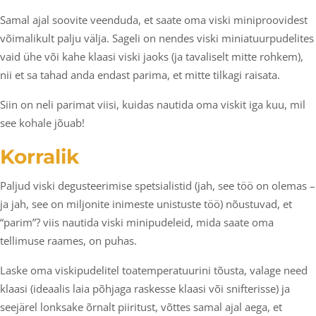
Samal ajal soovite veenduda, et saate oma viski miniproovidest
võimalikult palju välja. Sageli on nendes viski miniatuurpudelites
vaid ühe või kahe klaasi viski jaoks (ja tavaliselt mitte rohkem),
nii et sa tahad anda endast parima, et mitte tilkagi raisata.
Siin on neli parimat viisi, kuidas nautida oma viskit iga kuu, mil
see kohale jõuab!
Korralik
Paljud viski degusteerimise spetsialistid (jah, see töö on olemas –
ja jah, see on miljonite inimeste unistuste töö) nõustuvad, et
“parim”? viis nautida viski minipudeleid, mida saate oma
tellimuse raames, on puhas.
Laske oma viskipudelitel toatemperatuurini tõusta, valage need
klaasi (ideaalis laia põhjaga raskesse klaasi või snifterisse) ja
seejärel lonksake õrnalt piiritust, võttes samal ajal aega, et