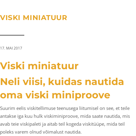
a
n
g
t
t
l
VISKI MINIATUUR
i
e
o
n
n
a
v
17. MAI 2017
i
g
Viski miniatuur
a
t
Neli viisi, kuidas nautida
i
oma viski miniproove
o
n
Suurim eelis viskitellimuse teenusega liitumisel on see, et teile
antakse iga kuu hulk viskiminiproove, mida saate nautida, mis
avab teie viskipaleti ja aitab teil kogeda viskitüüpe, mida teil
poleks varem olnud võimalust nautida.