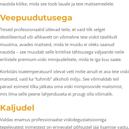
nautida kõike, mida see toob lauale ja teie maitsemeelele.
Veepuudutusega
Teised professionaalid ütlevad teile, et vaid tilk selget
destilleeritud või allikavett on võimeline teie viskit täielikult
muutma, avades maitseid, mida te muidu ei oleks saanud
nautida – see muudab selle kriitilise tähtsusega väljaande neile
erilistele premium-viski minipudelitele, mida te iga kuu saate.
Korkitäis toatemperatuuril olevat vett mitte ainult ei ava teie viski
maitseid, vaid ka “tuhmib” alkoholi mõju. See võimaldab teil
pärast esimest tilka jätkata oma viski miniproovide maitsmist,
mis ilma selle peene lahjenduseta ei pruugi olla võimalik.
Kaljudel
Valdav enamus professionaalse viskidegustatsiooniga
tegelevatest inimestest on erinevatel põhjustel jää lisamise vastu,