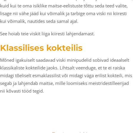
kuid kui te oma isiklike maitse-eelistuste tõttu seda teed valite,
lisage nii vähe jääd kui võimalik ja tarbige oma viski nii kiiresti
kui võimalik, nautides seda samal ajal.
See hoiab teie viskit liiga kiiresti lahjendamast.
Klassilises kokteilis
Mõned igakuiselt saadavad viski minipudelid sobivad ideaalselt
klassikaliste kokteilide jaoks. Lihtsalt veenduge, et te ei raiska
midagi tõeliselt esmaklassilist või midagi väga erilist kokteili, mis
segab ja lahjendab maitse, mille loomiseks meistridestilleerijad
nii kõvasti tööd tegid.