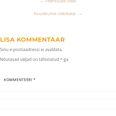
Navigeerimine
←
Prantsuse viski
Kuulikuine viskikarp
→
LISA KOMMENTAAR
Sinu e-postiaadressi ei avaldata.
Nõutavad väljad on tähistatud
*
-ga
KOMMENTEERI
*