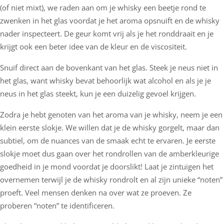
(of niet mixt), we raden aan om je whisky een beetje rond te
zwenken in het glas voordat je het aroma opsnuift en de whisky
nader inspecteert. De geur komt vrij als je het ronddraait en je
krijgt ook een beter idee van de kleur en de viscositeit.
Snuif direct aan de bovenkant van het glas. Steek je neus niet in
het glas, want whisky bevat behoorlijk wat alcohol en als je je
neus in het glas steekt, kun je een duizelig gevoel krijgen.
Zodra je hebt genoten van het aroma van je whisky, neem je een
klein eerste slokje. We willen dat je de whisky gorgelt, maar dan
subtiel, om de nuances van de smaak echt te ervaren. Je eerste
slokje moet dus gaan over het rondrollen van de amberkleurige
goedheid in je mond voordat je doorslikt! Laat je zintuigen het
overnemen terwijl je de whisky rondrolt en al zijn unieke “noten”
proeft. Veel mensen denken na over wat ze proeven. Ze
proberen “noten” te identificeren.