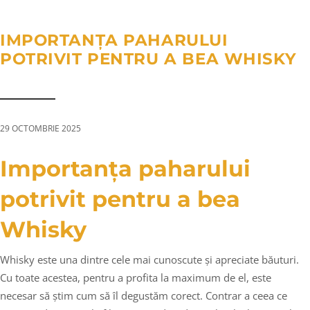
a
n
g
t
t
l
IMPORTANȚA PAHARULUI
i
e
POTRIVIT PENTRU A BEA WHISKY
o
n
n
a
v
i
29 OCTOMBRIE 2025
g
a
Importanța paharului
t
potrivit pentru a bea
i
o
Whisky
n
Whisky este una dintre cele mai cunoscute și apreciate băuturi.
Cu toate acestea, pentru a profita la maximum de el, este
necesar să știm cum să îl degustăm corect. Contrar a ceea ce