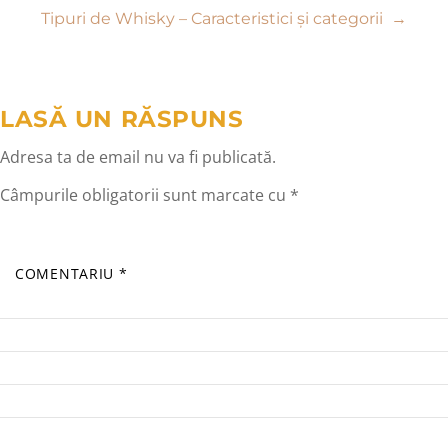
în
Tipuri de Whisky – Caracteristici și categorii
→
articole
LASĂ UN RĂSPUNS
Adresa ta de email nu va fi publicată.
Câmpurile obligatorii sunt marcate cu
*
COMENTARIU
*