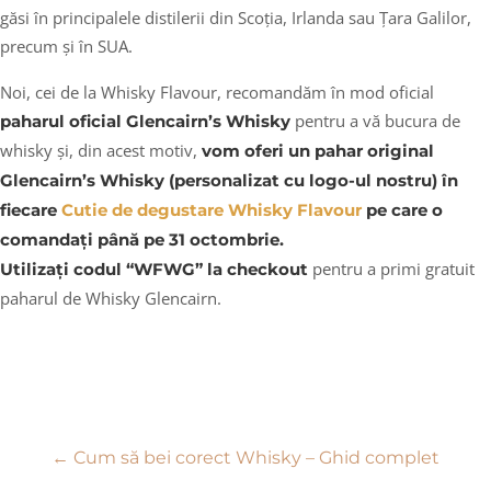
găsi în principalele distilerii din Scoția, Irlanda sau Țara Galilor,
precum și în SUA.
Noi, cei de la Whisky Flavour, recomandăm în mod oficial
pentru a vă bucura de
paharul oficial Glencairn’s Whisky
whisky și, din acest motiv,
vom oferi un pahar original
Glencairn’s Whisky (personalizat cu logo-ul nostru) în
fiecare
Cutie de degustare Whisky Flavour
pe care o
comandați până pe
31 octombrie.
pentru a primi gratuit
Utilizați codul “WFWG” la checkout
paharul de Whisky Glencairn.
Navigare
←
Cum să bei corect Whisky – Ghid complet