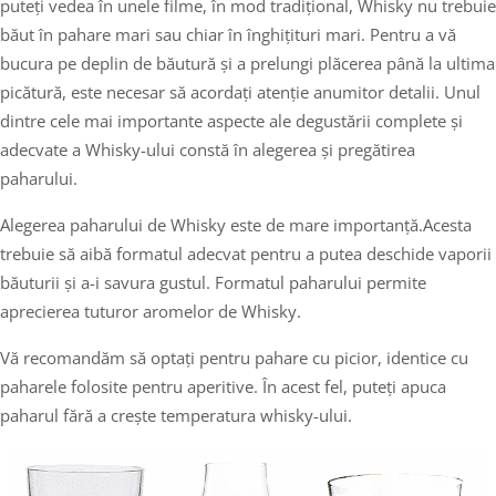
puteți vedea în unele filme, în mod tradițional, Whisky nu trebuie
băut în pahare mari sau chiar în înghițituri mari. Pentru a vă
bucura pe deplin de băutură și a prelungi plăcerea până la ultima
picătură, este necesar să acordați atenție anumitor detalii. Unul
dintre cele mai importante aspecte ale degustării complete și
adecvate a Whisky-ului constă în alegerea și pregătirea
paharului.
Alegerea paharului de Whisky este de mare importanță.Acesta
trebuie să aibă formatul adecvat pentru a putea deschide vaporii
băuturii și a-i savura gustul. Formatul paharului permite
aprecierea tuturor aromelor de Whisky.
Vă recomandăm să optați pentru pahare cu picior, identice cu
paharele folosite pentru aperitive. În acest fel, puteți apuca
paharul fără a crește temperatura whisky-ului.