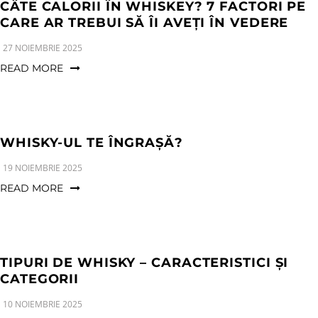
a
n
g
CÂTE CALORII ÎN WHISKEY? 7 FACTORI PE
t
t
CARE AR TREBUI SĂ ÎI AVEȚI ÎN VEDERE
l
i
e
27 NOIEMBRIE 2025
o
n
READ MORE
n
a
v
i
WHISKY-UL TE ÎNGRAȘĂ?
g
a
19 NOIEMBRIE 2025
t
READ MORE
i
o
n
TIPURI DE WHISKY – CARACTERISTICI ȘI
CATEGORII
10 NOIEMBRIE 2025