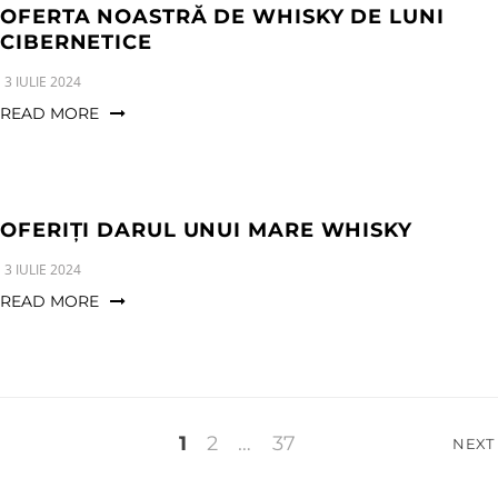
OFERTA NOASTRĂ DE WHISKY DE LUNI
CIBERNETICE
3 IULIE 2024
READ MORE
OFERIȚI DARUL UNUI MARE WHISKY
3 IULIE 2024
READ MORE
Paginație
1
2
…
37
NEXT