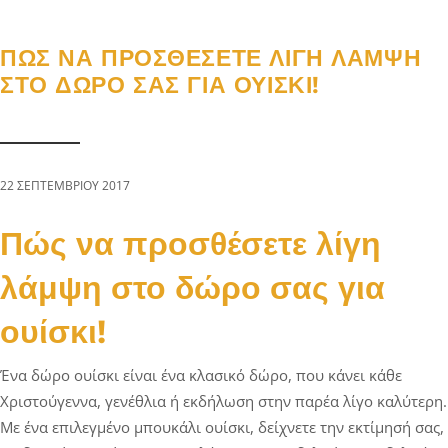
a
n
g
t
t
l
ΠΏΣ ΝΑ ΠΡΟΣΘΈΣΕΤΕ ΛΊΓΗ ΛΆΜΨΗ
i
e
ΣΤΟ ΔΏΡΟ ΣΑΣ ΓΙΑ ΟΥΊΣΚΙ!
o
n
n
a
v
i
22 ΣΕΠΤΕΜΒΡΊΟΥ 2017
g
a
Πώς να προσθέσετε λίγη
t
λάμψη στο δώρο σας για
i
o
ουίσκι!
n
Ένα δώρο ουίσκι είναι ένα κλασικό δώρο, που κάνει κάθε
Χριστούγεννα, γενέθλια ή εκδήλωση στην παρέα λίγο καλύτερη.
Με ένα επιλεγμένο μπουκάλι ουίσκι, δείχνετε την εκτίμησή σας,