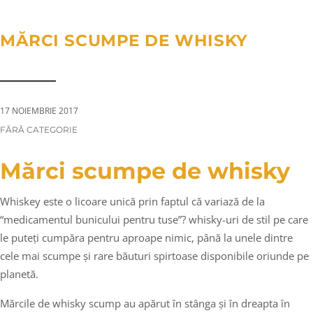
a
n
g
t
t
l
MĂRCI SCUMPE DE WHISKY
i
e
o
n
n
a
v
17 NOIEMBRIE 2017
i
CATEGORIES:
FĂRĂ CATEGORIE
g
a
Mărci scumpe de whisky
t
i
Whiskey este o licoare unică prin faptul că variază de la
o
“medicamentul bunicului pentru tuse”? whisky-uri de stil pe care
le puteți cumpăra pentru aproape nimic, până la unele dintre
n
cele mai scumpe și rare băuturi spirtoase disponibile oriunde pe
planetă.
Mărcile de whisky scump au apărut în stânga și în dreapta în