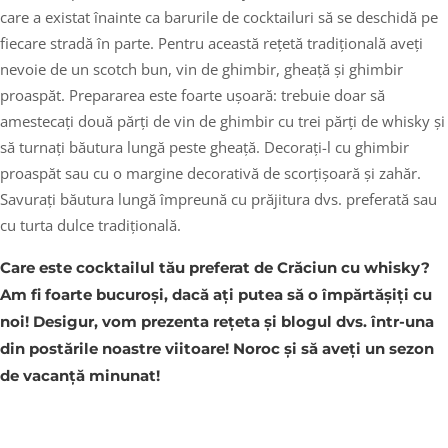
care a existat înainte ca barurile de cocktailuri să se deschidă pe
fiecare stradă în parte. Pentru această rețetă tradițională aveți
nevoie de un scotch bun, vin de ghimbir, gheață și ghimbir
proaspăt. Prepararea este foarte ușoară: trebuie doar să
amestecați două părți de vin de ghimbir cu trei părți de whisky și
să turnați băutura lungă peste gheață. Decorați-l cu ghimbir
proaspăt sau cu o margine decorativă de scorțișoară și zahăr.
Savurați băutura lungă împreună cu prăjitura dvs. preferată sau
cu turta dulce tradițională.
Care este cocktailul tău preferat de Crăciun cu whisky?
Am fi foarte bucuroși, dacă ați putea să o împărtășiți cu
noi! Desigur, vom prezenta rețeta și blogul dvs. într-una
din postările noastre viitoare! Noroc și să aveți un sezon
de vacanță minunat!