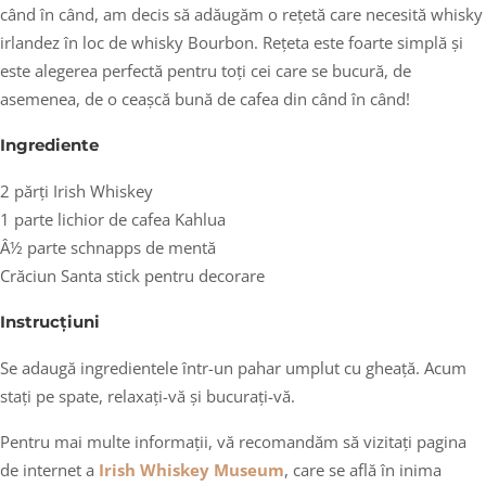
când în când, am decis să adăugăm o rețetă care necesită whisky
irlandez în loc de whisky Bourbon. Rețeta este foarte simplă și
este alegerea perfectă pentru toți cei care se bucură, de
asemenea, de o ceașcă bună de cafea din când în când!
Ingrediente
2 părți Irish Whiskey
1 parte lichior de cafea Kahlua
Â½ parte schnapps de mentă
Crăciun Santa stick pentru decorare
Instrucțiuni
Se adaugă ingredientele într-un pahar umplut cu gheață. Acum
stați pe spate, relaxați-vă și bucurați-vă.
Pentru mai multe informații, vă recomandăm să vizitați pagina
de internet a
Irish Whiskey Museum
, care se află în inima