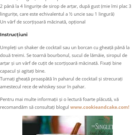
2 până la 4 lingurițe de sirop de arțar, după gust (mie îmi plac 3
lingurițe, care este echivalentul a ½ uncie sau 1 lingură)
Un vârf de scorțișoară măcinată, opțional
Instrucțiuni
Umpleți un shaker de cocktail sau un borcan cu gheață până la
două treimi. Se toarnă bourbonul, sucul de lămâie, siropul de
arțar și un vârf de cuțit de scorțișoară măcinată. Fixați bine
capacul și agitați bine.
Turnați gheață proaspătă în paharul de cocktail și strecurați
amestecul rece de whiskey sour în pahar.
Pentru mai multe informații și o lectură foarte plăcută, vă
recomandăm să consultați blogul
www.cookieandcake.com!