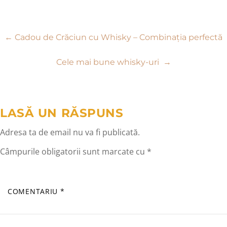
Navigare
←
Cadou de Crăciun cu Whisky – Combinația perfectă
în
Cele mai bune whisky-uri
→
articole
LASĂ UN RĂSPUNS
Adresa ta de email nu va fi publicată.
Câmpurile obligatorii sunt marcate cu
*
COMENTARIU
*