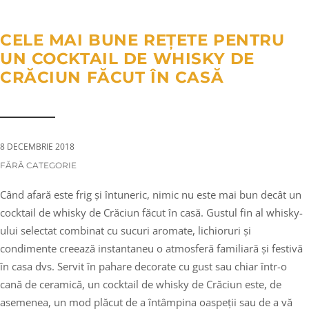
a
n
g
t
t
l
CELE MAI BUNE REȚETE PENTRU
i
e
UN COCKTAIL DE WHISKY DE
o
n
CRĂCIUN FĂCUT ÎN CASĂ
n
a
v
i
g
8 DECEMBRIE 2018
a
CATEGORIES:
FĂRĂ CATEGORIE
t
Când afară este frig și întuneric, nimic nu este mai bun decât un
i
cocktail de whisky de Crăciun făcut în casă. Gustul fin al whisky-
o
ului selectat combinat cu sucuri aromate, lichioruri și
n
condimente creează instantaneu o atmosferă familiară și festivă
în casa dvs. Servit în pahare decorate cu gust sau chiar într-o
cană de ceramică, un cocktail de whisky de Crăciun este, de
asemenea, un mod plăcut de a întâmpina oaspeții sau de a vă