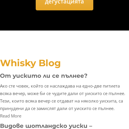
дегустацията
Whisky Blog
От уискито ли се пълнее?
Ако сте човек, който се наслаждава на едно-две питиета
всяка вечер, може би се чудите дали от уискито се пълнее.
Тези, които всяка вечер се отдават на няколко уискита, са
принудени да се замислят дали от уискито се пълнее.
Read More
Видове шотландско уиски –