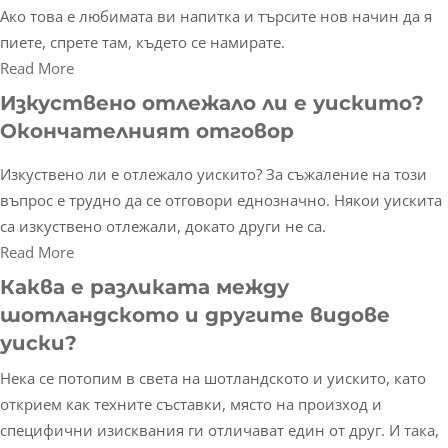
Ако това е любимата ви напитка и търсите нов начин да я
пиете, спрете там, където се намирате.
Read More
Изкуствено отлежало ли е уискито?
Окончателният отговор
Изкуствено ли е отлежало уискито? За съжаление на този
въпрос е трудно да се отговори еднозначно. Някои уискита
са изкуствено отлежали, докато други не са.
Read More
Каква е разликата между
шотландското и другите видове
уиски?
Нека се потопим в света на шотландското и уискито, като
открием как техните съставки, място на произход и
специфични изисквания ги отличават един от друг. И така,