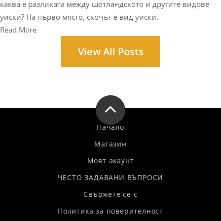
каква е разликата между шотландското и другите видове
уиски? На първо място, скочът е вид уиски.
Read More
View All Posts
Начало
Магазин
Моят акаунт
ЧЕСТО ЗАДАВАНИ ВЪПРОСИ
Свържете се с
Политика за поверителност