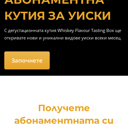
n
a
КУТИЯ ЗА УИСКИ
v
i
g
С дегустационната кутия Whiskey Flavour Tasting Box ще
a
откривате нови и уникални видове уиски всеки месец.
t
i
Започнете
o
n
Получете
абонаментната си