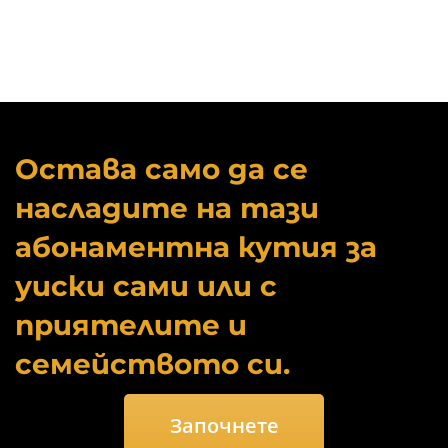
Остава само да се
насладите на тази
абонаментна кутия за
уиски сами или с
приятелите и
семейството си.
Започнете