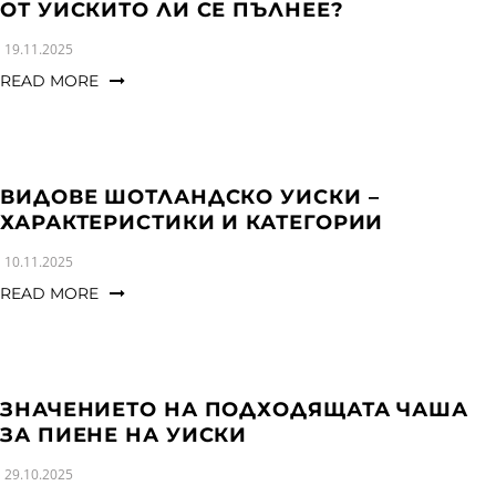
a
n
g
ОТ УИСКИТО ЛИ СЕ ПЪЛНЕЕ?
t
t
l
19.11.2025
i
e
READ MORE
o
n
n
a
v
i
ВИДОВЕ ШОТЛАНДСКО УИСКИ –
ХАРАКТЕРИСТИКИ И КАТЕГОРИИ
g
a
10.11.2025
t
READ MORE
i
o
n
ЗНАЧЕНИЕТО НА ПОДХОДЯЩАТА ЧАША
ЗА ПИЕНЕ НА УИСКИ
29.10.2025