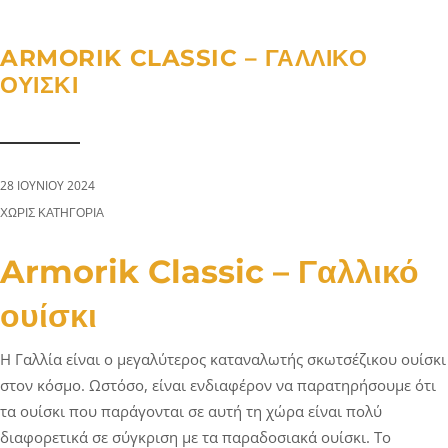
a
n
g
t
t
l
ARMORIK CLASSIC – ΓΑΛΛΙΚΌ
i
e
ΟΥΊΣΚΙ
o
n
n
a
v
i
28 ΙΟΥΝΊΟΥ 2024
g
CATEGORIES:
ΧΩΡΊΣ ΚΑΤΗΓΟΡΊΑ
a
t
Armorik Classic – Γαλλικό
i
ουίσκι
o
n
Η Γαλλία είναι ο μεγαλύτερος καταναλωτής σκωτσέζικου ουίσκι
στον κόσμο. Ωστόσο, είναι ενδιαφέρον να παρατηρήσουμε ότι
τα ουίσκι που παράγονται σε αυτή τη χώρα είναι πολύ
διαφορετικά σε σύγκριση με τα παραδοσιακά ουίσκι. Το