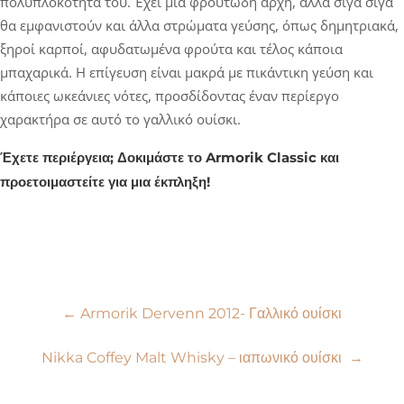
πολυπλοκότητά του. Έχει μια φρουτώδη αρχή, αλλά σιγά σιγά
θα εμφανιστούν και άλλα στρώματα γεύσης, όπως δημητριακά,
ξηροί καρποί, αφυδατωμένα φρούτα και τέλος κάποια
μπαχαρικά. Η επίγευση είναι μακρά με πικάντικη γεύση και
κάποιες ωκεάνιες νότες, προσδίδοντας έναν περίεργο
χαρακτήρα σε αυτό το γαλλικό ουίσκι.
Έχετε περιέργεια; Δοκιμάστε το Armorik Classic και
προετοιμαστείτε για μια έκπληξη!
Πλοήγηση
←
Armorik Dervenn 2012- Γαλλικό ουίσκι
άρθρων
Nikka Coffey Malt Whisky – ιαπωνικό ουίσκι
→