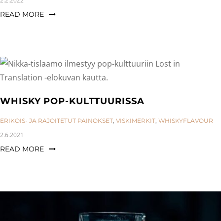
2.2.2022
READ MORE
WHISKY POP-KULTTUURISSA
CATEGORIES:
ERIKOIS- JA RAJOITETUT PAINOKSET
,
VISKIMERKIT
,
WHISKYFLAVOUR
2.6.2021
READ MORE