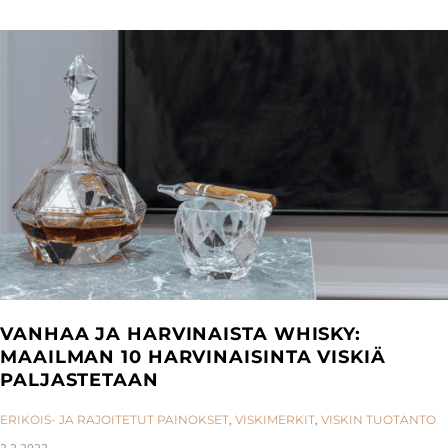
VANHAA JA HARVINAISTA WHISKY:
MAAILMAN 10 HARVINAISINTA VISKIÄ
PALJASTETAAN
CATEGORIES:
ERIKOIS- JA RAJOITETUT PAINOKSET
,
VISKIMERKIT
,
VISKIN TUOTANTO