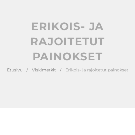
a
n
g
t
t
l
i
e
ERIKOIS- JA
o
n
n
a
RAJOITETUT
v
i
PAINOKSET
g
a
Etusivu
/
Viskimerkit
/
Erikois- ja rajoitetut painokset
t
i
o
n