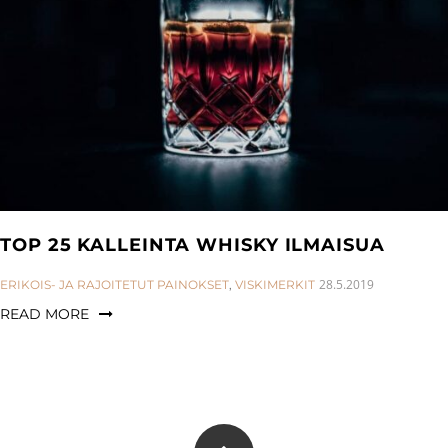
TOP 25 KALLEINTA WHISKY ILMAISUA
CATEGORIES:
28.5.2019
ERIKOIS- JA RAJOITETUT PAINOKSET
,
VISKIMERKIT
READ MORE