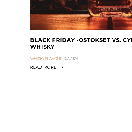
BLACK FRIDAY -OSTOKSET VS. 
WHISKY
CATEGORIES:
3.7.2024
WHISKYFLAVOUR
READ MORE
Artikkelien
sivutus