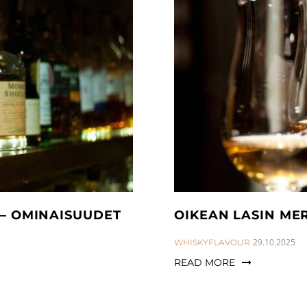
 – OMINAISUUDET
OIKEAN LASIN MER
CATEGORIES:
29.10.2025
WHISKYFLAVOUR
READ MORE