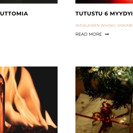
PUTTOMIA
TUTUSTU 6 MYYDY
CATEGORIES:
INTIALAINEN WHISKY
,
VISKIME
READ MORE