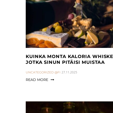
a
n
t
t
i
o
n
KUINKA MONTA KALORIA WHISKEY
JOTKA SINUN PITÄISI MUISTAA
CATEGORIES:
27.11.2025
UNCATEGORIZED @FI
READ MORE