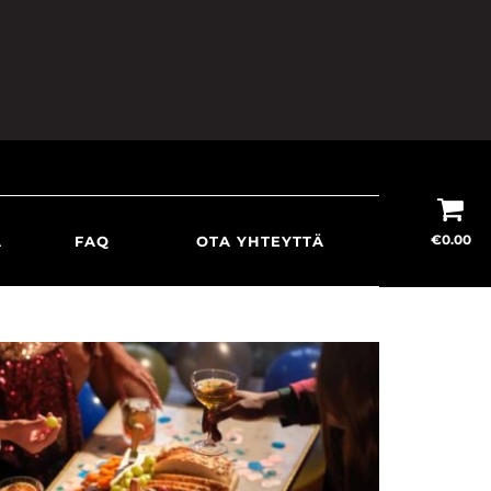
€
0.00
A
FAQ
OTA YHTEYTTÄ