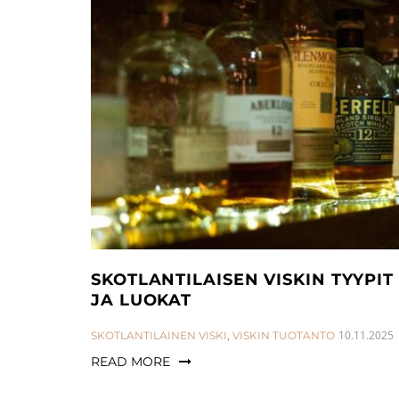
SKOTLANTILAISEN VISKIN TYYPIT
JA LUOKAT
CATEGORIES:
10.11.2025
SKOTLANTILAINEN VISKI
,
VISKIN TUOTANTO
READ MORE