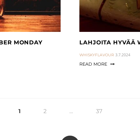
CYBER MONDAY
LAHJOITA HYVÄÄ 
CATEGORIES:
3.7.2024
WHISKYFLAVOUR
READ MORE
1
2
…
37