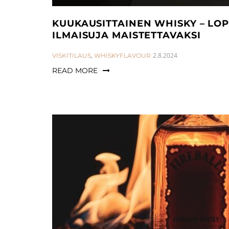
KUUKAUSITTAINEN WHISKY – LO
ILMAISUJA MAISTETTAVAKSI
CATEGORIES:
2.8.2024
VISKITILAUS
,
WHISKYFLAVOUR
READ MORE