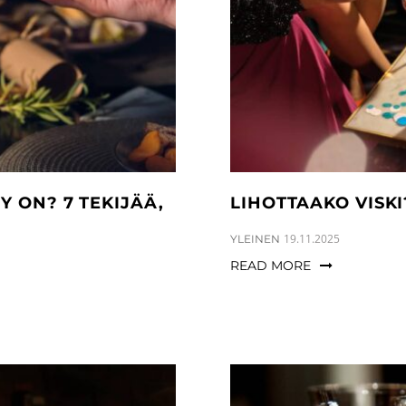
 ON? 7 TEKIJÄÄ,
LIHOTTAAKO VISKI
CATEGORIES:
19.11.2025
YLEINEN
READ MORE