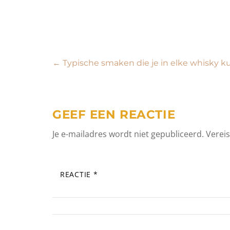
Bericht
←
Typische smaken die je in elke whisky k
navigatie
GEEF EEN REACTIE
Je e-mailadres wordt niet gepubliceerd.
Verei
REACTIE
*