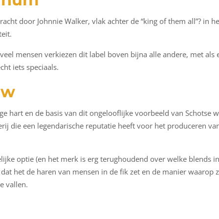
acht door Johnnie Walker, vlak achter de “king of them all”? in h
eit.
 veel mensen verkiezen dit label boven bijna alle andere, met als 
cht iets speciaals.
uw
ge hart en de basis van dit ongelooflijke voorbeeld van Schotse wh
erij die een legendarische reputatie heeft voor het produceren va
jke optie (en het merk is erg terughoudend over welke blends in 
at het de haren van mensen in de fik zet en de manier waarop ze
e vallen.