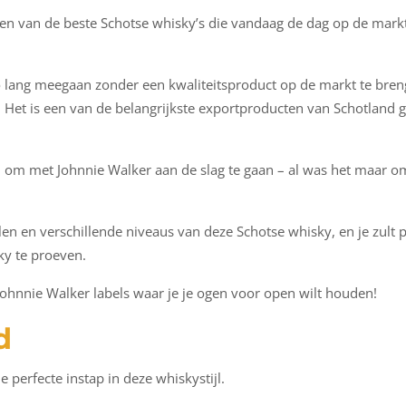
 van de beste Schotse whisky’s die vandaag de dag op de markt ve
zo lang meegaan zonder een kwaliteitsproduct op de markt te breng
d. Het is een van de belangrijkste exportproducten van Schotland
zijn om met Johnnie Walker aan de slag te gaan – al was het maar o
len en verschillende niveaus van deze Schotse whisky, en je zult p
ky te proeven.
 Johnnie Walker labels waar je je ogen voor open wilt houden!
d
 perfecte instap in deze whiskystijl.