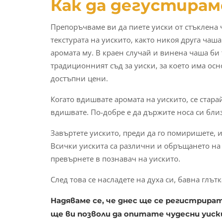
Как да дегустирам
Препоръчваме ви да пиете уиски от стъклена 
текстурата на уискито, както никоя друга чаш
аромата му. В краен случай и винена чаша би
традиционният съд за уиски, за което има ос
достъпни цени.
Когато вдишвате аромата на уискито, се стара
вдишвате. По-добре е да държите носа си близо
Завъртете уискито, преди да го помиришете, и
Всички уискита са различни и обръщането на 
превърнете в познавач на уискито.
След това се насладете на духа си, бавна глътк
Надяваме се, че днес ще се регистрират
ще ви позволи да опитате чудесни уиск