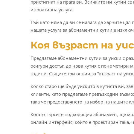
пристигнат на прага ви. Всичките ни кутии с
иновативна услуга!
Тъй като няма да ви се налага да харчите цял 
нашата услуга за абонаментни кутии е изключ
Коя възраст на уи
Предлагаме абонаментни кутии за уиски с раз
осигури достъп до нова кутия с поне четири м
години. Същите три опции за “възраст на уис
Колко старо ще бъде уискито в кутията ви, за
клиенти, като предлагаме превъзходни възмож
така че предоставянето на избор на нашите к
Когато търсите подходящия абонамент, ще мож
онлайн интерфейс, който е проектиран така, ч