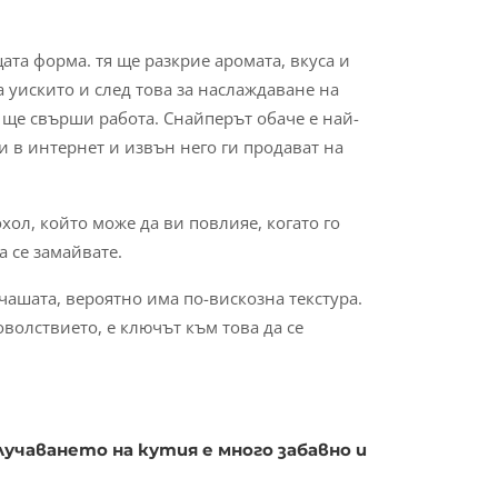
ата форма. тя ще разкрие аромата, вкуса и
а уискито и след това за наслаждаване на
 ще свърши работа. Снайперът обаче е най-
и в интернет и извън него ги продават на
хол, който може да ви повлияе, когато го
а се замайвате.
 чашата, вероятно има по-вискозна текстура.
волствието, е ключът към това да се
лучаването на кутия е много забавно и