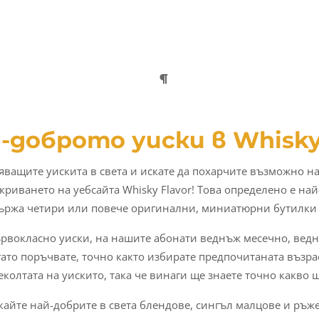
-доброто уиски в Whisky
яващите уискита в света и искате да похарчите възможно на
ткриването на уебсайта Whisky Flavor! Това определено е на
ъдържа четири или повече оригинални, миниатюрни бутилки 
рвокласно уиски, на нашите абонати веднъж месечно, ведн
гато поръчвате, точно както избирате предпочитаната възра
еколтата на уискито, така че винаги ще знаете точно какво щ
акайте най-добрите в света блендове, сингъл малцове и ръж