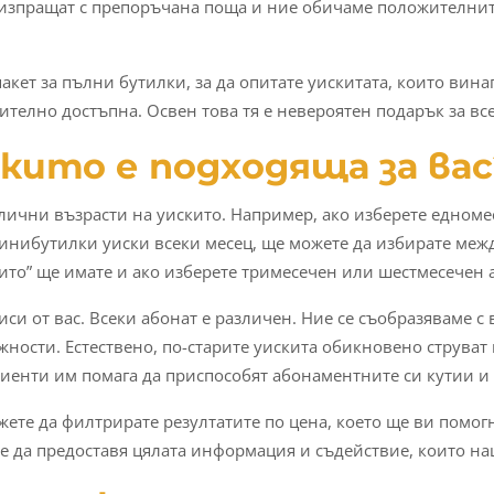
е изпращат с препоръчана поща и ние обичаме положителнит
пакет за пълни бутилки, за да опитате уискитата, които вина
ително достъпна. Освен това тя е невероятен подарък за вс
скито е подходяща за вас
лични възрасти на уискито. Например, ако изберете едноме
инибутилки уиски всеки месец, ще можете да избирате между
кито” ще имате и ако изберете тримесечен или шестмесечен 
виси от вас. Всеки абонат е различен. Ние се съобразяваме 
ности. Естествено, по-старите уискита обикновено струват 
лиенти им помага да приспособят абонаментните си кутии и
ете да филтрирате резултатите по цена, което ще ви помог
е да предоставя цялата информация и съдействие, които наш