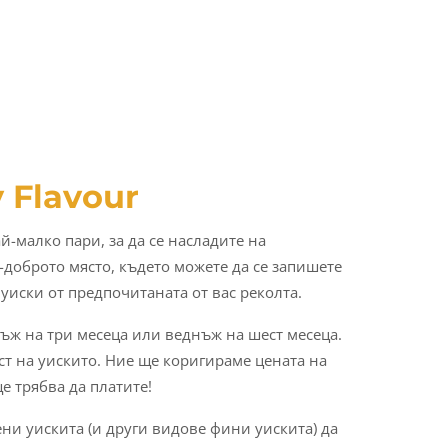
 Flavour
й-малко пари, за да се насладите на
й-доброто място, където можете да се запишете
уиски от предпочитаната от вас реколта.
ъж на три месеца или веднъж на шест месеца.
ст на уискито. Ние ще коригираме цената на
е трябва да платите!
ени уискита (и други видове фини уискита) да