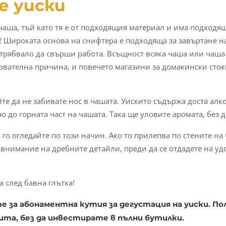
е уиски
чаша, тъй като тя е от подходящия материал и има подходящ
а! Широката основа на снифтера е подходяща за завъртане н
 трябвало да свърши работа. Всъщност всяка чаша или чаша
нователна причина, и повечето магазини за домакински сток
йте да не забивате нос в чашата. Уискито съдържа доста алко
 до горната част на чашата. Така ще уловите аромата, без д
 го огледайте по този начин. Ако то прилепва по стените на
внимание на дребните детайли, преди да се отдадете на удо
а след бавна глътка!
е за абонаментна кутия за дегустация на уиски. По
ита, без да инвестирате в пълни бутилки.