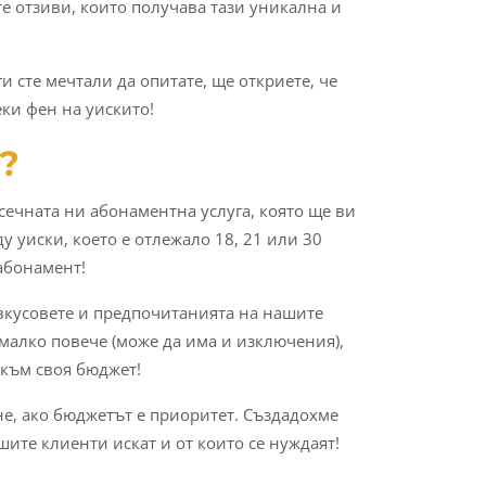
е отзиви, които получава тази уникална и
ги сте мечтали да опитате, ще откриете, че
еки фен на уискито!
?
сечната ни абонаментна услуга, която ще ви
 уиски, което е отлежало 18, 21 или 30
абонамент!
с вкусовете и предпочитанията на нашите
малко повече (може да има и изключения),
 към своя бюджет!
не, ако бюджетът е приоритет. Създадохме
ите клиенти искат и от които се нуждаят!