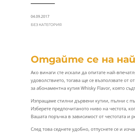
a
n
t
t
i
04.09.2017
CATEGORIES:
o
БЕЗ КАТЕГОРИЯ
n
Отдайте се на най
Ако винаги сте искали да опитате най-впечатл
удоволствието, тогава ще се възползвате от о
за абонаментна кутия Whisky Flavor, която с
Изпращаме стилни дървени кутии, пълни с пъ
Изберете предпочитаното ниво на честота, ко
Вашата поръчка в зависимост от честотата и р
След това седнете удобно, отпуснете се и изч