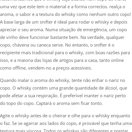
uma vez que este tem o material e a forma correctos. realça o
aroma, o sabor e a textura do whisky como nenhum outro copo!
A base larga de um snifter é ideal para rodar o whisky e depois
apreciar o seu aroma. Numa situação de emergência, um copo
de vinho deve funcionar bastante bem. Na verdade, qualquer
copo, chávena ou caneca serve. No entanto, o snifter é o
recipiente mais tradicional para o whisky, com boas razões para
isso, e a maioria das lojas de artigos para a casa, tanto online
como offline, vendem-no a preços acessíveis.
Quando inalar o aroma do whisky, tente não enfiar o nariz no
copo. O whisky contém uma grande quantidade de álcool, que
pode afetar a sua respiração. É preferível manter o nariz perto
do topo do copo. Captará o aroma sem ficar tonto.
Agite o whisky antes de o cheirar e olhe para o whisky enquanto
o faz. Se se agarrar aos lados do copo, é provável que tenha uma
textura mais viscosa. Todos os whiskys são diferentes e prestar