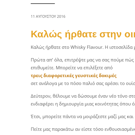
a
n
t
t
i
11 ΑΥΓΟΎΣΤΟΥ 2016
o
Καλώς ήρθατε στην οι
n
Καλώς ήρθατε στο Whisky Flavour. Η ιστοσελίδα μ
Πρώτα απ’ όλα, επιτρέψτε μας να σας πούμε πώς 
επιθυμείτε. Μπορείτε να επιλέξετε από
τρεις διαφορετικές γευστικές δοκιμές
σετ ανάλογα με το πόσο παλιό σας αρέσει το ουίσ
Δεύτερον, θέλουμε να δώσουμε έναν νέο τόνο στο π
ενδιαφέρει η δημιουργία μιας κοινότητας όπου όλ
Έτσι, μπορείτε πάντα να μοιράζεστε μαζί μας και
Πείτε μας παρακάτω αν είστε τόσο ενθουσιασμένοι