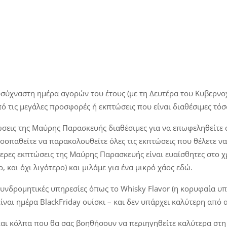
ύχναστη ημέρα αγορών του έτους (με τη Δευτέρα του Κυβερνοχ
από τις μεγάλες προσφορές ή εκπτώσεις που είναι διαθέσιμες τ
σεις της Μαύρης Παρασκευής διαθέσιμες για να επωφεληθείτε απ
παθείτε να παρακολουθείτε όλες τις εκπτώσεις που θέλετε να 
ότερες εκπτώσεις της Μαύρης Παρασκευής είναι ευαίσθητες στο 
και όχι λιγότερο) και μιλάμε για ένα μικρό χάος εδώ.
 συνδρομητικές υπηρεσίες όπως το Whisky Flavor (η κορυφαία υ
ίναι ημέρα BlackFriday ουίσκι – και δεν υπάρχει καλύτερη από 
ς και κόλπα που θα σας βοηθήσουν να περιηγηθείτε καλύτερα στ