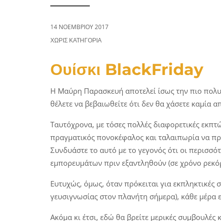
a
n
t
t
i
14 ΝΟΕΜΒΡΊΟΥ 2017
CATEGORIES:
o
ΧΩΡΊΣ ΚΑΤΗΓΟΡΊΑ
n
Ουίσκι BlackFriday
Η Μαύρη Παρασκευή αποτελεί ίσως την πιο πολυσ
θέλετε να βεβαιωθείτε ότι δεν θα χάσετε καμία 
Ταυτόχρονα, με τόσες πολλές διαφορετικές εκπτώ
πραγματικός πονοκέφαλος και ταλαιπωρία να προσ
Συνδυάστε το αυτό με το γεγονός ότι οι περισσ
εμπορευμάτων πριν εξαντληθούν (σε χρόνο ρεκόρ, 
Ευτυχώς, όμως, όταν πρόκειται για εκπληκτικές
γευσιγνωσίας στον πλανήτη σήμερα), κάθε μέρα ε
Ακόμα κι έτσι, εδώ θα βρείτε μερικές συμβουλέ