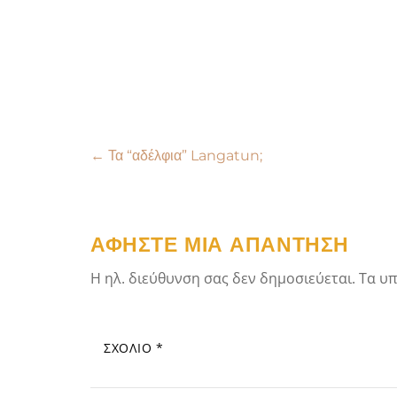
Πλοήγηση
←
Τα “αδέλφια” Langatun;
άρθρων
ΑΦΉΣΤΕ ΜΙΑ ΑΠΆΝΤΗΣΗ
Η ηλ. διεύθυνση σας δεν δημοσιεύεται.
Τα υπ
ΣΧΌΛΙΟ
*