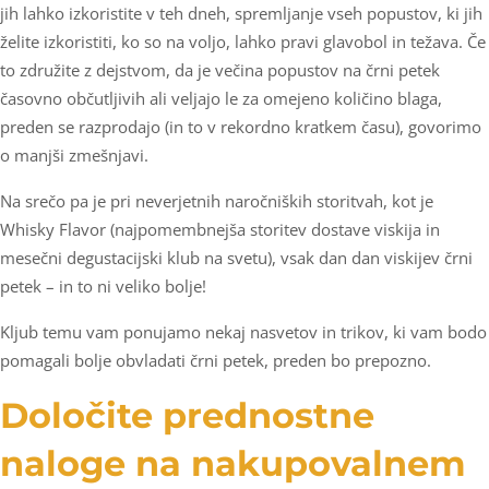
jih lahko izkoristite v teh dneh, spremljanje vseh popustov, ki jih
želite izkoristiti, ko so na voljo, lahko pravi glavobol in težava. Če
to združite z dejstvom, da je večina popustov na črni petek
časovno občutljivih ali veljajo le za omejeno količino blaga,
preden se razprodajo (in to v rekordno kratkem času), govorimo
o manjši zmešnjavi.
Na srečo pa je pri neverjetnih naročniških storitvah, kot je
Whisky Flavor (najpomembnejša storitev dostave viskija in
mesečni degustacijski klub na svetu), vsak dan dan viskijev črni
petek – in to ni veliko bolje!
Kljub temu vam ponujamo nekaj nasvetov in trikov, ki vam bodo
pomagali bolje obvladati črni petek, preden bo prepozno.
Določite prednostne
naloge na nakupovalnem