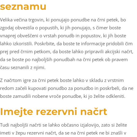
seznamu
Velika večina trgovin, ki ponujajo ponudbe na črni petek, bo
zgodaj obvestila o popustih, ki jih ponujajo, s čimer boste
vnaprej obveščeni o vrstah ponudb in popustov, ki jih boste
lahko izkoristili. Poskrbite, da boste te informacije pridobili čim
prej pred črnim petkom, da boste lahko pripravili akcijski načrt,
da se boste po najboljših ponudbah na črni petek ob pravem
času seznanili z njimi.
Z načrtom igre za črni petek boste lahko v skladu z vrstnim
redom začeli kupovati ponudbo za ponudbo in poskrbeli, da ne
boste zamudili nobene vroče ponudbe, ki jo želite odkleniti.
Imejte rezervni načrt
Tudi najboljši načrti se lahko občasno izjalovijo, zato si želite
imeti v žepu rezervni načrt, da se na črni petek ne bi znašli v