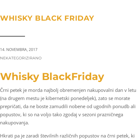
a
n
g
t
t
l
WHISKY BLACK FRIDAY
i
e
o
n
n
a
v
14. NOVEMBRA, 2017
i
CATEGORIES:
NEKATEGORIZIRANO
g
a
Whisky BlackFriday
t
i
Črni petek je morda najbolj obremenjen nakupovalni dan v letu
o
(na drugem mestu je kibernetski ponedeljek), zato se morate
prepričati, da ne boste zamudili nobene od ugodnih ponudb ali
n
popustov, ki so na voljo tako zgodaj v sezoni prazničnega
nakupovanja.
Hkrati pa je zaradi številnih različnih popustov na črni petek, ki