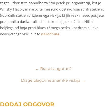
zagati. Izkoristite ponudbe za črni petek pri organizaciji, kot je
Whisky Flavor, in naročite mesečno dostavo vsaj štirih steklenic
(vzorčnih steklenic) izjemnega viskija, ki jih vsak mesec pošljete
prejemniku darila – ali sebi – tako dolgo, kot želite. Nič ni
boljšega od boja proti bluesu črnega petka, kot dram ali dva
neverjetnega viskija iz te
naročnine
!
Navigacija
←
Brata Langatun?
prispevka
Drage blagovne znamke viskija
→
DODAJ ODGOVOR