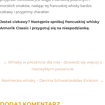
morskich smaków, nadając tej francuskiej whisky bardzo
ciekawy i przyjemny charakter.
Jesteś ciekawy? Następnie spróbuj francuskiej whisky
Armorik Classic i przygotuj się na niespodziankę.
Nawigacja
←
Whisky w prezencie dla niej – dowiedz się więcej o
niezwykłym prezencie
wpisu
Niemiecka whisky – Derrina Schwarzwälder Einkorn
→
DODAJ KOMENTARZ