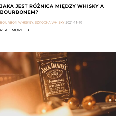
JAKA JEST RÓŻNICA MIĘDZY WHISKY A
BOURBONEM?
CATEGORIES:
2021-11-10
BOURBON WHISKEY
,
SZKOCKA WHISKY
READ MORE