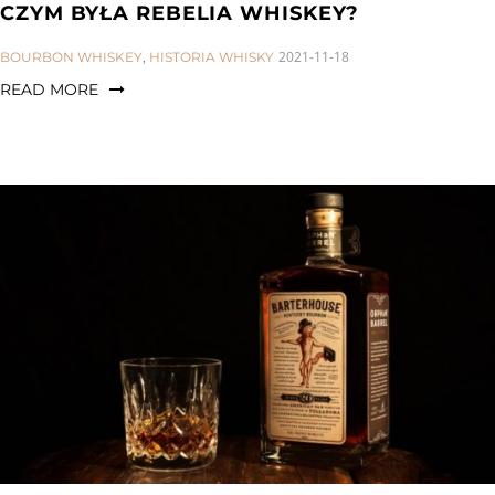
CZYM BYŁA REBELIA WHISKEY?
CATEGORIES:
2021-11-18
BOURBON WHISKEY
,
HISTORIA WHISKY
READ MORE