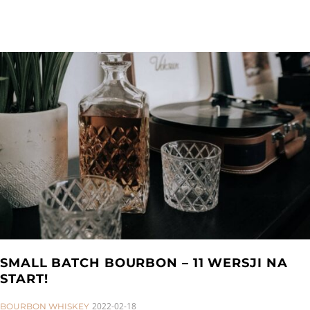
SMALL BATCH BOURBON – 11 WERSJI NA
START!
CATEGORIES:
2022-02-18
BOURBON WHISKEY