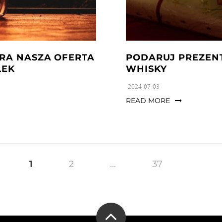
RA NASZA OFERTA
PODARUJ PREZENT
ŁEK
WHISKY
2024-07-03
READ MORE
1
2
…
37