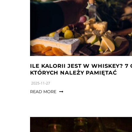
a
n
t
t
i
o
n
ILE KALORII JEST W WHISKEY? 7
KTÓRYCH NALEŻY PAMIĘTAĆ
2025-11-27
READ MORE