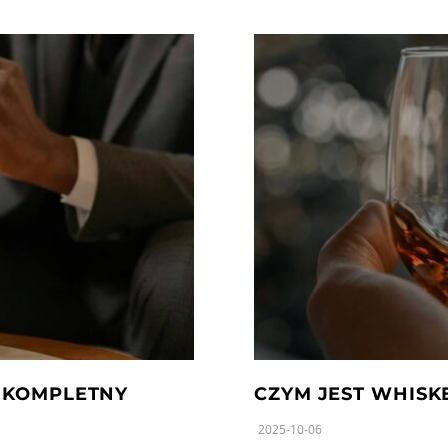
– KOMPLETNY
CZYM JEST WHISK
2025-10-06