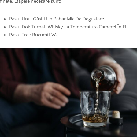
finețe. Etapele necesare sunt:
Pasul Unu: Găsiți Un Pahar Mic De Degustare
Pasul Doi: Turnați Whisky La Temperatura Camerei În El.
Pasul Trei: Bucurați-Vă!