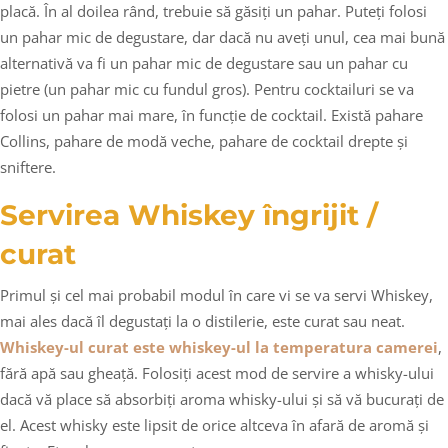
placă. În al doilea rând, trebuie să găsiți un pahar. Puteți folosi
un pahar mic de degustare, dar dacă nu aveți unul, cea mai bună
alternativă va fi un pahar mic de degustare sau un pahar cu
pietre (un pahar mic cu fundul gros). Pentru cocktailuri se va
folosi un pahar mai mare, în funcție de cocktail. Există pahare
Collins, pahare de modă veche, pahare de cocktail drepte și
sniftere.
Servirea Whiskey îngrijit /
curat
Primul și cel mai probabil modul în care vi se va servi Whiskey,
mai ales dacă îl degustați la o distilerie, este curat sau neat.
Whiskey-ul curat este whiskey-ul la temperatura camerei
,
fără apă sau gheață. Folosiți acest mod de servire a whisky-ului
dacă vă place să absorbiți aroma whisky-ului și să vă bucurați de
el. Acest whisky este lipsit de orice altceva în afară de aromă și