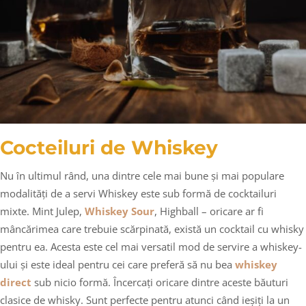
Cocteiluri de Whiskey
Nu în ultimul rând, una dintre cele mai bune și mai populare
modalități de a servi Whiskey este sub formă de cocktailuri
mixte. Mint Julep,
Whiskey Sour
, Highball – oricare ar fi
mâncărimea care trebuie scărpinată, există un cocktail cu whisky
pentru ea. Acesta este cel mai versatil mod de servire a whiskey-
ului și este ideal pentru cei care preferă să nu bea
whiskey
direct
sub nicio formă. Încercați oricare dintre aceste băuturi
clasice de whisky. Sunt perfecte pentru atunci când ieșiți la un