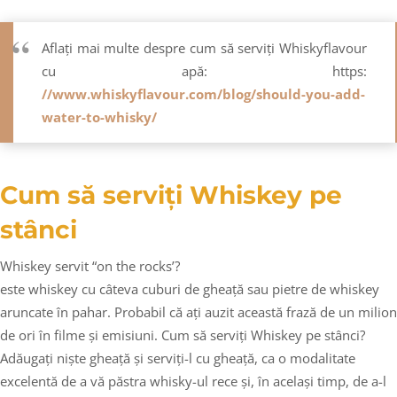
Aflați mai multe despre cum să serviți Whiskyflavour
cu apă: https:
//www.whiskyflavour.com/blog/should-you-add-
water-to-whisky/
Cum să serviți Whiskey pe
stânci
Whiskey servit “on the rocks’?
este whiskey cu câteva cuburi de gheață sau pietre de whiskey
aruncate în pahar. Probabil că ați auzit această frază de un milion
de ori în filme și emisiuni. Cum să serviți Whiskey pe stânci?
Adăugați niște gheață și serviți-l cu gheață, ca o modalitate
excelentă de a vă păstra whisky-ul rece și, în același timp, de a-l