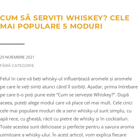
a
n
g
t
t
l
CUM SĂ SERVIȚI WHISKEY? CELE
i
e
MAI POPULARE 5 MODURI
o
n
n
a
v
i
29 NOIEMBRIE 2021
g
CATEGORIES:
FĂRĂ CATEGORIE
a
Felul în care vă beți whisky-ul influențează aromele și aromele
t
pe care le veți simți atunci când îl sorbiți. Așadar, prima întrebare
i
pe care ți-o poți pune este “Cum se servește Whiskey?”. După
o
aceea, puteți alege modul care vă place cel mai mult. Cele cinci
n
cele mai populare moduri de a servi whisky-ul sunt simplu, cu
apă rece, cu gheață, răcit cu pietre de whisky și în cocktailuri.
Toate acestea sunt delicioase și perfecte pentru a savura aroma
uimitoare a whisky-ului. În acest articol, vom explica fiecare