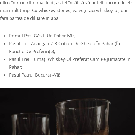
dilua într-un ritm mai lent, astfel încât să vă puteți bucura de el și
mai mult timp. Cu whiskey stones, vă veți răci whiskey-ul, dar
fără partea de diluare în apă.
Primul Pas: Găsiți Un Pahar Mic;
Pasul Doi: Adăugați 2-3 Cuburi De Gheață În Pahar (în
Funcție De Preferințe);
Pasul Trei: Turnați Whiskey-Ul Preferat Cam Pe Jumătate În
Pahar;
Pasul Patru: Bucurați-Vă!