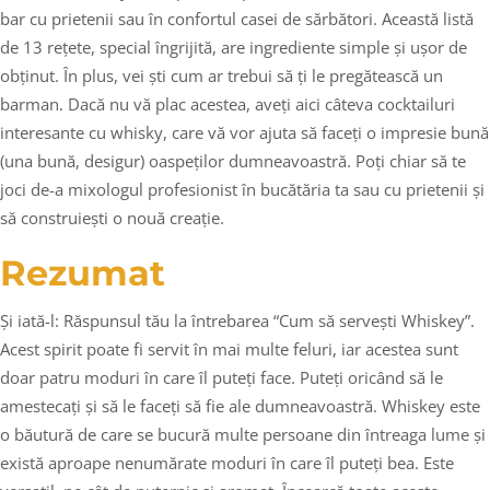
bar cu prietenii sau în confortul casei de sărbători. Această listă
de 13 rețete, special îngrijită, are ingrediente simple și ușor de
obținut. În plus, vei ști cum ar trebui să ți le pregătească un
barman. Dacă nu vă plac acestea, aveți aici câteva cocktailuri
interesante cu whisky, care vă vor ajuta să faceți o impresie bună
(una bună, desigur) oaspeților dumneavoastră. Poți chiar să te
joci de-a mixologul profesionist în bucătăria ta sau cu prietenii și
să construiești o nouă creație.
Rezumat
Și iată-l: Răspunsul tău la întrebarea “Cum să servești Whiskey”.
Acest spirit poate fi servit în mai multe feluri, iar acestea sunt
doar patru moduri în care îl puteți face. Puteți oricând să le
amestecați și să le faceți să fie ale dumneavoastră. Whiskey este
o băutură de care se bucură multe persoane din întreaga lume și
există aproape nenumărate moduri în care îl puteți bea. Este