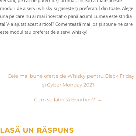
versatil, pe cât de puternic și aromat. Încearcă toate aceste
moduri de a servi whisky și găsește-ți preferatul din toate. Alege
una pe care nu ai mai încercat-o până acum! Lumea este stridia
ta! V-a ajutat acest articol? Comentează mai jos și spune-ne care
este modul tău preferat de a servi whisky!
Navigare
←
Cele mai bune oferte de Whisky pentru Black Friday
și Cyber Monday 2021
în
Cum se fabrică Bourbon?
→
articole
LASĂ UN RĂSPUNS