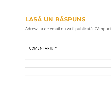
în
articole
LASĂ UN RĂSPUNS
Adresa ta de email nu va fi publicată.
Câmpuril
COMENTARIU
*