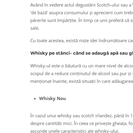
Având în vedere actul degustării Scotch-ului sau a
‘de bază’ asupra consumului și aprecierii cum trebui
părerile sunt împărțite. În timp ce unii preferă să
sale.
Cu toate acestea, există niște idei îndrumătoare ca
Whisky pe stânci- când se adaugă apă sau 
Whisky-ul este o băutură cu un mare nivel de alco
scopul de a reduce conținutul de alcool sau pur ș
menționat înainte, există situații în care adăugarea
Whisky Nou
În cazul unui whisky sau scotch irlandez, până în 
despre cantități mici. În ceea ce privește gheața,
ascunde unele caracteristici ale whisky-ului.