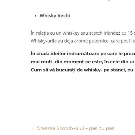
Whisky Vechi
În relația cu un whiskey sau scotch irlandez cu 15 
Whisky-urile au deja arome puternice, care pot fi
În ciuda ideilor îndrumătoare pe care le p
mai mult, din moment ce este, în cele din ur
Cum să vă bucurați de whisky- pe stânci, cu
Navigare
←
Crearea Scotch-ului – pas cu pas