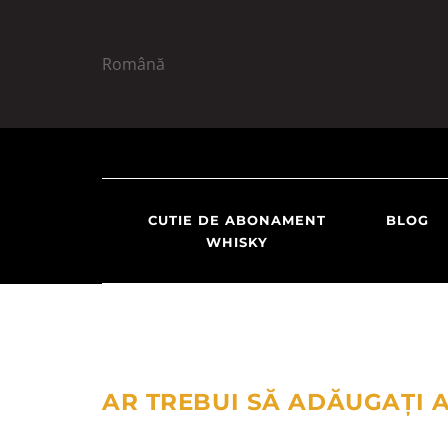
Română
S
S
k
k
i
i
CUTIE DE ABONAMENT
BLOG
p
p
WHISKY
t
t
o
o
n
c
a
o
v
n
i
t
AR TREBUI SĂ ADĂUGAȚI 
g
e