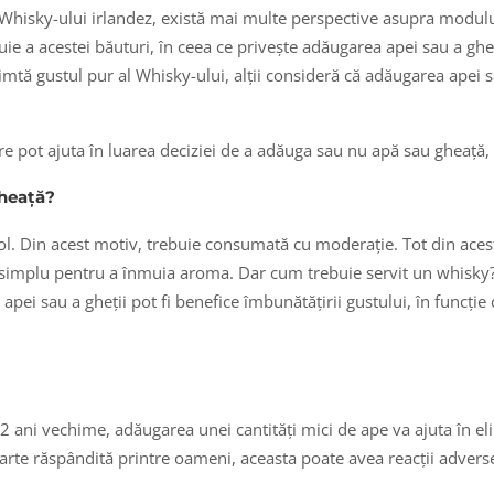
 Whisky-ului irlandez, există mai multe perspective asupra modului
e a acestei băuturi, în ceea ce privește adăugarea apei sau a gheți
 simtă gustul pur al Whisky-ului, alții consideră că adăugarea apei
re pot ajuta în luarea deciziei de a adăuga sau nu apă sau gheață, 
gheață?
ol. Din acest motiv, trebuie consumată cu moderație. Tot din aces
i simplu pentru a înmuia aroma. Dar cum trebuie servit un whisky
 apei sau a gheții pot fi benefice îmbunătățirii gustului, în funcți
12 ani vechime, adăugarea unei cantități mici de ape va ajuta în 
 foarte răspândită printre oameni, aceasta poate avea reacții adv