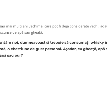
sau mai mulți ani vechime, care pot fi deja considerate vechi, adă
 ascunse de apă sau gheață.
rezentăm noi, dumneavoastră trebuie să consumați whisky 
mă, o chestiune de gust personal. Așadar, cu gheață, apă 
 apă sau pur?