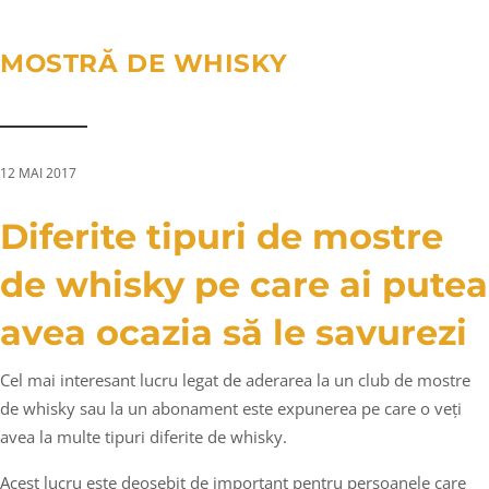
a
n
g
t
t
l
MOSTRĂ DE WHISKY
i
e
o
n
n
a
v
12 MAI 2017
i
g
Diferite tipuri de mostre
a
de whisky pe care ai putea
t
i
avea ocazia să le savurezi
o
n
Cel mai interesant lucru legat de aderarea la un club de mostre
de whisky sau la un abonament este expunerea pe care o veți
avea la multe tipuri diferite de whisky.
Acest lucru este deosebit de important pentru persoanele care