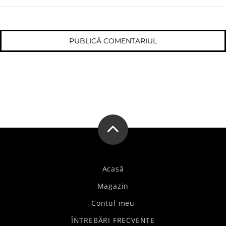
Acasă
Magazin
Contul meu
ÎNTREBĂRI FRECVENTE