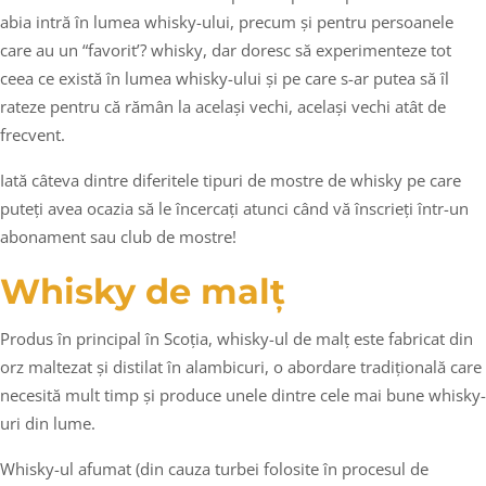
abia intră în lumea whisky-ului, precum și pentru persoanele
care au un “favorit’? whisky, dar doresc să experimenteze tot
ceea ce există în lumea whisky-ului și pe care s-ar putea să îl
rateze pentru că rămân la același vechi, același vechi atât de
frecvent.
Iată câteva dintre diferitele tipuri de mostre de whisky pe care
puteți avea ocazia să le încercați atunci când vă înscrieți într-un
abonament sau club de mostre!
Whisky de malț
Produs în principal în Scoția, whisky-ul de malț este fabricat din
orz maltezat și distilat în alambicuri, o abordare tradițională care
necesită mult timp și produce unele dintre cele mai bune whisky-
uri din lume.
Whisky-ul afumat (din cauza turbei folosite în procesul de