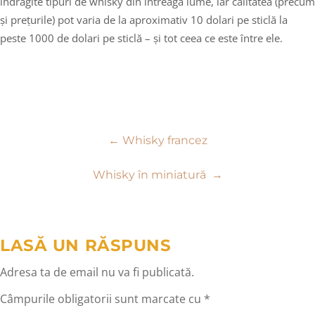
îndrăgite tipuri de whisky din întreaga lume, iar calitatea (precum
și prețurile) pot varia de la aproximativ 10 dolari pe sticlă la
peste 1000 de dolari pe sticlă – și tot ceea ce este între ele.
Navigare
←
Whisky francez
în
Whisky în miniatură
→
articole
LASĂ UN RĂSPUNS
Adresa ta de email nu va fi publicată.
Câmpurile obligatorii sunt marcate cu
*