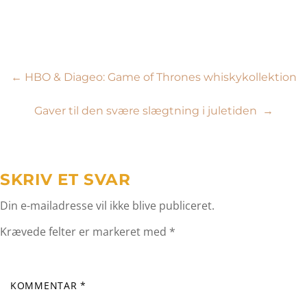
Indlægsnavigation
←
HBO & Diageo: Game of Thrones whiskykollektion
Gaver til den svære slægtning i juletiden
→
SKRIV ET SVAR
Din e-mailadresse vil ikke blive publiceret.
Krævede felter er markeret med
*
KOMMENTAR
*