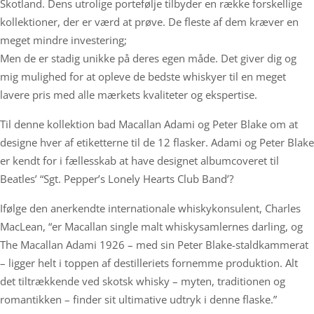
Skotland. Dens utrolige portefølje tilbyder en række forskellige
kollektioner, der er værd at prøve. De fleste af dem kræver en
meget mindre investering;
Men de er stadig unikke på deres egen måde. Det giver dig og
mig mulighed for at opleve de bedste whiskyer til en meget
lavere pris med alle mærkets kvaliteter og ekspertise.
Til denne kollektion bad Macallan Adami og Peter Blake om at
designe hver af etiketterne til de 12 flasker. Adami og Peter Blake
er kendt for i fællesskab at have designet albumcoveret til
Beatles’ “Sgt. Pepper’s Lonely Hearts Club Band’?
Ifølge den anerkendte internationale whiskykonsulent, Charles
MacLean, “er Macallan single malt whiskysamlernes darling, og
The Macallan Adami 1926 – med sin Peter Blake-staldkammerat
– ligger helt i toppen af destilleriets fornemme produktion. Alt
det tiltrækkende ved skotsk whisky – myten, traditionen og
romantikken – finder sit ultimative udtryk i denne flaske.”