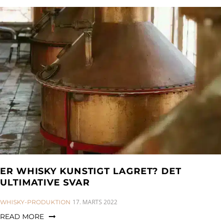
ER WHISKY KUNSTIGT LAGRET? DET
ULTIMATIVE SVAR
CATEGORIES:
17. MARTS 2022
WHISKY-PRODUKTION
READ MORE