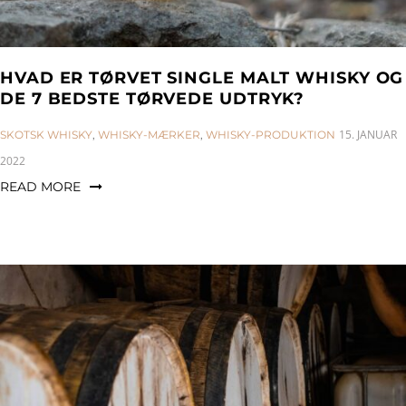
HVAD ER TØRVET SINGLE MALT WHISKY OG
DE 7 BEDSTE TØRVEDE UDTRYK?
CATEGORIES:
15. JANUAR
SKOTSK WHISKY
,
WHISKY-MÆRKER
,
WHISKY-PRODUKTION
2022
READ MORE