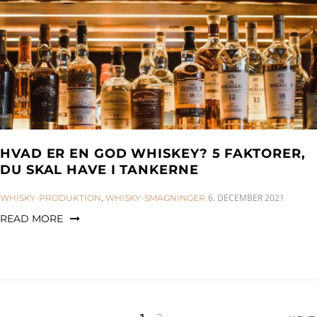
HVAD ER EN GOD WHISKEY? 5 FAKTORER,
DU SKAL HAVE I TANKERNE
CATEGORIES:
6. DECEMBER 2021
WHISKY-PRODUKTION
,
WHISKY-SMAGNINGER
READ MORE