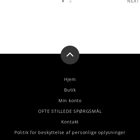
Indlægsinddeling
1
2
NEXT
Hjem
Butik
Min konto
OFTE STILLEDE SPØRGSMÅL
Kontakt
Politik for beskyttelse af personlige oplysninger