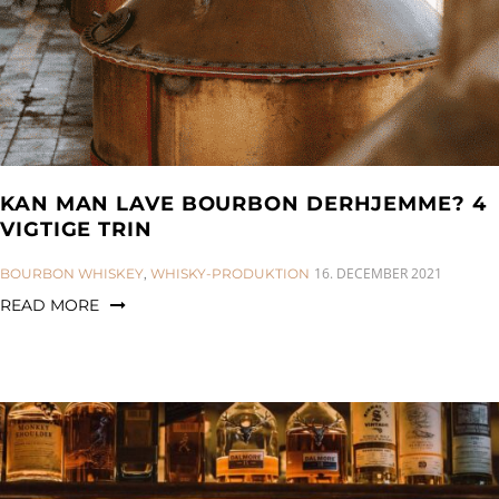
KAN MAN LAVE BOURBON DERHJEMME? 4
VIGTIGE TRIN
CATEGORIES:
16. DECEMBER 2021
BOURBON WHISKEY
,
WHISKY-PRODUKTION
READ MORE