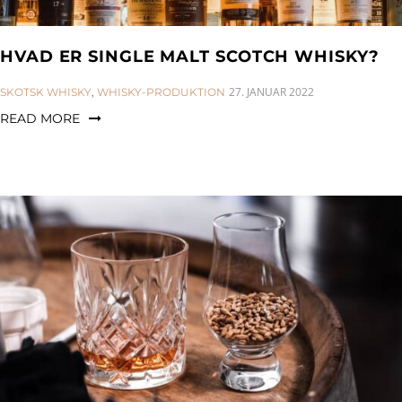
HVAD ER SINGLE MALT SCOTCH WHISKY?
CATEGORIES:
27. JANUAR 2022
SKOTSK WHISKY
,
WHISKY-PRODUKTION
READ MORE