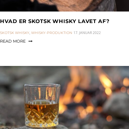
HVAD ER SKOTSK WHISKY LAVET AF?
CATEGORIES:
17. JANUAR 2022
SKOTSK WHISKY
,
WHISKY-PRODUKTION
READ MORE