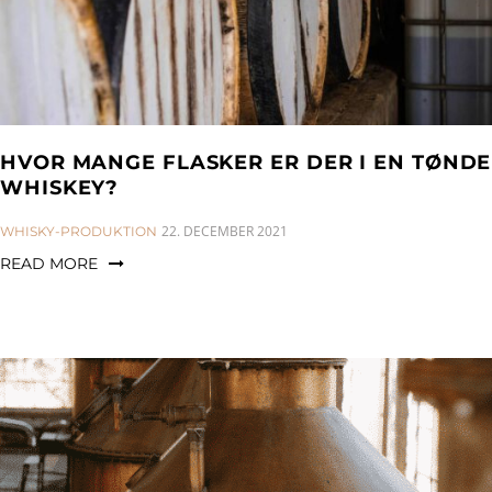
HVOR MANGE FLASKER ER DER I EN TØNDE
WHISKEY?
CATEGORIES:
22. DECEMBER 2021
WHISKY-PRODUKTION
READ MORE