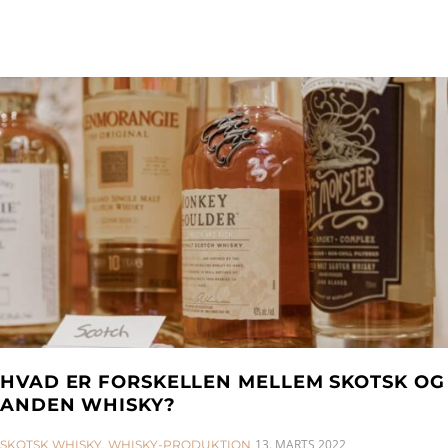
HVAD ER FORSKELLEN MELLEM SKOTSK OG
ANDEN WHISKY?
CATEGORIES:
13. MARTS 2022
SKOTSK WHISKY
,
WHISKY-PRODUKTION