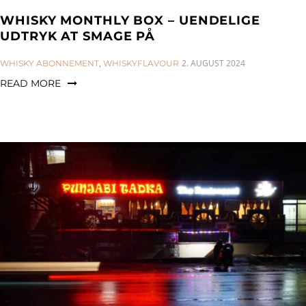
WHISKY MONTHLY BOX – UENDELIGE
UDTRYK AT SMAGE PÅ
CATEGORIES:
2. AUGUST 2024
WHISKY ABONNEMENT
,
WHISKYFLAVOUR
READ MORE