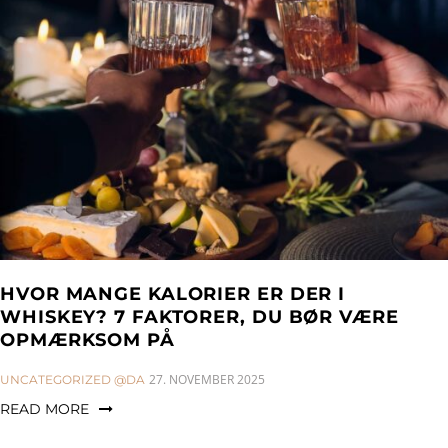
a
n
g
t
t
l
i
e
o
n
n
a
v
i
g
a
t
i
HVOR MANGE KALORIER ER DER I
o
WHISKEY? 7 FAKTORER, DU BØR VÆRE
OPMÆRKSOM PÅ
n
CATEGORIES:
27. NOVEMBER 2025
UNCATEGORIZED @DA
READ MORE