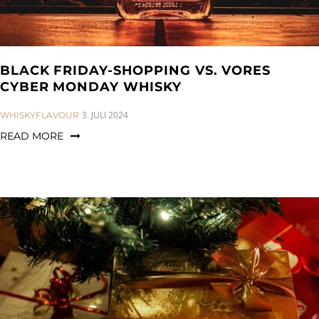
BLACK FRIDAY-SHOPPING VS. VORES
CYBER MONDAY WHISKY
CATEGORIES:
3. JULI 2024
WHISKYFLAVOUR
READ MORE