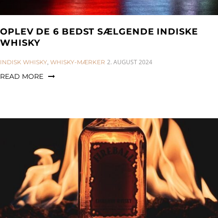
OPLEV DE 6 BEDST SÆLGENDE INDISKE
WHISKY
CATEGORIES:
2. AUGUST 2024
INDISK WHISKY
,
WHISKY-MÆRKER
READ MORE