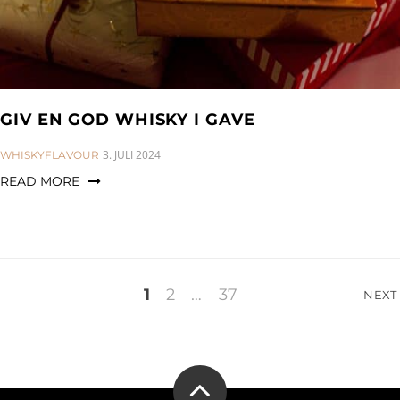
GIV EN GOD WHISKY I GAVE
CATEGORIES:
3. JULI 2024
WHISKYFLAVOUR
READ MORE
Indlægsinddeling
1
2
…
37
NEXT