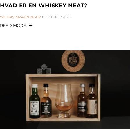
HVAD ER EN WHISKEY NEAT?
CATEGORIES:
6. OKTOBER 2025
WHISKY-SMAGNINGER
READ MORE