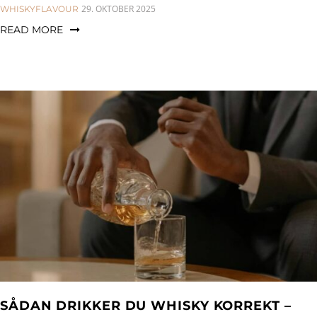
CATEGORIES:
29. OKTOBER 2025
WHISKYFLAVOUR
READ MORE
SÅDAN DRIKKER DU WHISKY KORREKT –