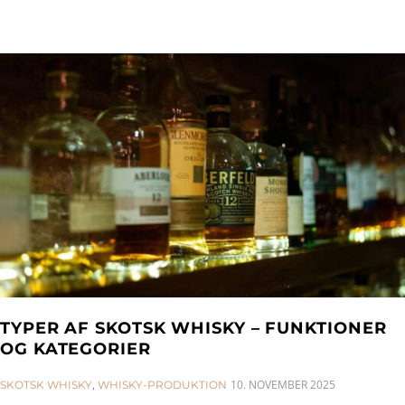
TYPER AF SKOTSK WHISKY – FUNKTIONER
OG KATEGORIER
CATEGORIES:
10. NOVEMBER 2025
SKOTSK WHISKY
,
WHISKY-PRODUKTION