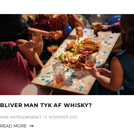
BLIVER MAN TYK AF WHISKY?
CATEGORIES:
19. NOVEMBER 2025
IKKE-KATEGORISERET
READ MORE