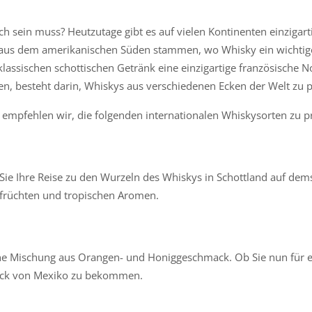
sch sein muss? Heutzutage gibt es auf vielen Kontinenten einziga
 aus dem amerikanischen Süden stammen, wo Whisky ein wichtiger 
assischen schottischen Getränk eine einzigartige französische Not
, besteht darin, Whiskys aus verschiedenen Ecken der Welt zu p
 empfehlen wir, die folgenden internationalen Whiskysorten zu p
ie Ihre Reise zu den Wurzeln des Whiskys in Schottland auf dems
sfrüchten und tropischen Aromen.
che Mischung aus Orangen- und Honiggeschmack. Ob Sie nun für ein
ruck von Mexiko zu bekommen.