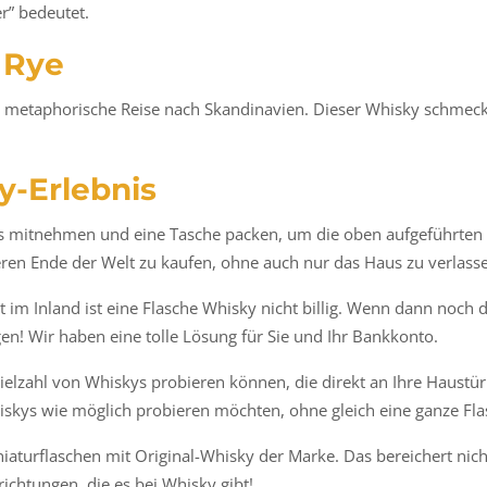
r” bedeutet.
 Rye
metaphorische Reise nach Skandinavien. Dieser Whisky schmeckt
y-Erlebnis
ss mitnehmen und eine Tasche packen, um die oben aufgeführten 
eren Ende der Welt zu kaufen, ohne auch nur das Haus zu verlass
 im Inland ist eine Flasche Whisky nicht billig. Wenn dann noch 
en! Wir haben eine tolle Lösung für Sie und Ihr Bankkonto.
ielzahl von Whiskys probieren können, die direkt an Ihre Haustür g
hiskys wie möglich probieren möchten, ohne gleich eine ganze Fla
turflaschen mit Original-Whisky der Marke. Das bereichert nich
chtungen, die es bei Whisky gibt!