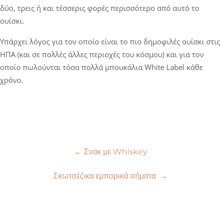
δύο, τρεις ή και τέσσερις φορές περισσότερο από αυτό το
ουίσκι.
Υπάρχει λόγος για τον οποίο είναι το πιο δημοφιλές ουίσκι στις
ΗΠΑ (και σε πολλές άλλες περιοχές του κόσμου) και για τον
οποίο πωλούνται τόσα πολλά μπουκάλια White Label κάθε
χρόνο.
Πλοήγηση
←
Σνακ με Whiskey
άρθρων
Σκωτσέζικα εμπορικά σήματα
→