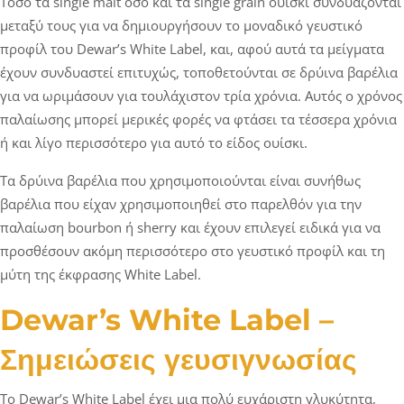
Τόσο τα single malt όσο και τα single grain ουίσκι συνδυάζονται
μεταξύ τους για να δημιουργήσουν το μοναδικό γευστικό
προφίλ του Dewar’s White Label, και, αφού αυτά τα μείγματα
έχουν συνδυαστεί επιτυχώς, τοποθετούνται σε δρύινα βαρέλια
για να ωριμάσουν για τουλάχιστον τρία χρόνια. Αυτός ο χρόνος
παλαίωσης μπορεί μερικές φορές να φτάσει τα τέσσερα χρόνια
ή και λίγο περισσότερο για αυτό το είδος ουίσκι.
Τα δρύινα βαρέλια που χρησιμοποιούνται είναι συνήθως
βαρέλια που είχαν χρησιμοποιηθεί στο παρελθόν για την
παλαίωση bourbon ή sherry και έχουν επιλεγεί ειδικά για να
προσθέσουν ακόμη περισσότερο στο γευστικό προφίλ και τη
μύτη της έκφρασης White Label.
Dewar’s White Label –
Σημειώσεις γευσιγνωσίας
Το Dewar’s White Label έχει μια πολύ ευχάριστη γλυκύτητα,