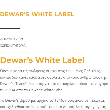
a
n
g
t
t
l
DEWAR’S WHITE LABEL
i
e
o
n
n
a
v
22 ΙΟΥΛΊΟΥ 2019
i
CATEGORIES:
ΧΩΡΊΣ ΚΑΤΗΓΟΡΊΑ
g
a
Dewar’s White Label
t
i
Όσον αφορά τις πωλήσεις ουίσκι στις Ηνωμένες Πολιτείες,
o
κανείς δεν κάνει καλύτερες δουλειές από τους ανθρώπους της
Dewar’s. Τελικά, δεν υπάρχει πιο δημοφιλές ουίσκι στην αγορά
n
των ΗΠΑ από το Dewar’s White Label.
Το Dewar’s ιδρύθηκε αρχικά το 1846, προφανώς στη Σκωτία,
και εξελίχθηκε σε έναν από τους πιο δημοφιλείς παραγωγούς –