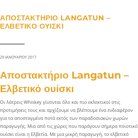
a
n
g
t
t
l
ΑΠΟΣΤΑΚΤΉΡΙΟ LANGATUN –
i
e
ΕΛΒΕΤΙΚΌ ΟΥΊΣΚΙ
o
n
n
a
v
i
29 ΙΑΝΟΥΑΡΊΟΥ 2017
g
a
Αποστακτήριο Langatun –
t
Ελβετικό ουίσκι
i
o
Οι λάτρεις Whiskey γίνονται όλο και πιο εκλεκτικοί στις
n
προτιμήσεις τους και αρχίζουμε να βλέπουμε ένα ενδιαφέρον
για τα αποσταγμένα ποτά εκτός των παραδοσιακών χωρών
παραγωγής. Μια από τις χώρες που παράγουν σήμερα ποιοτικό
ουίσκι είναι η Ελβετία. Με μια μικρή παραγωγή, το ελβετικό