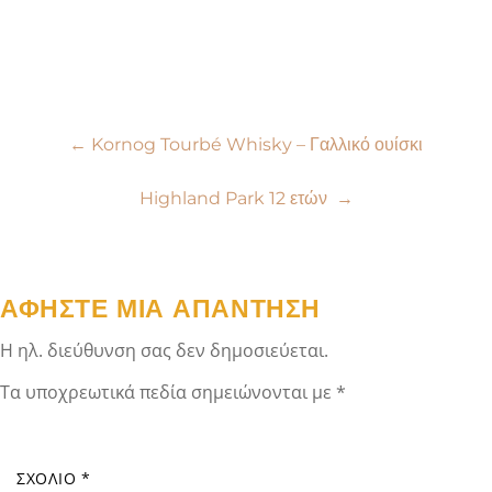
Πλοήγηση
←
Kornog Tourbé Whisky – Γαλλικό ουίσκι
άρθρων
Highland Park 12 ετών
→
ΑΦΉΣΤΕ ΜΙΑ ΑΠΆΝΤΗΣΗ
Η ηλ. διεύθυνση σας δεν δημοσιεύεται.
Τα υποχρεωτικά πεδία σημειώνονται με
*
ΣΧΌΛΙΟ
*