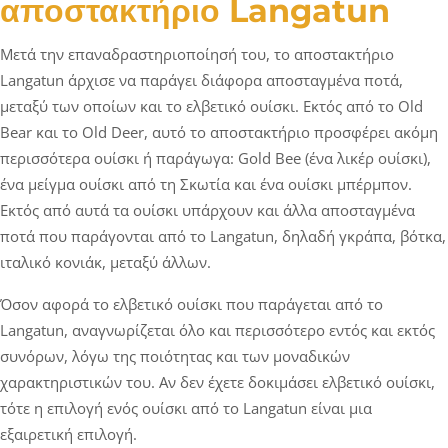
αποστακτήριο Langatun
Μετά την επαναδραστηριοποίησή του, το αποστακτήριο
Langatun άρχισε να παράγει διάφορα αποσταγμένα ποτά,
μεταξύ των οποίων και το ελβετικό ουίσκι. Εκτός από το Old
Bear και το Old Deer, αυτό το αποστακτήριο προσφέρει ακόμη
περισσότερα ουίσκι ή παράγωγα: Gold Bee (ένα λικέρ ουίσκι),
ένα μείγμα ουίσκι από τη Σκωτία και ένα ουίσκι μπέρμπον.
Εκτός από αυτά τα ουίσκι υπάρχουν και άλλα αποσταγμένα
ποτά που παράγονται από το Langatun, δηλαδή γκράπα, βότκα,
ιταλικό κονιάκ, μεταξύ άλλων.
Όσον αφορά το ελβετικό ουίσκι που παράγεται από το
Langatun, αναγνωρίζεται όλο και περισσότερο εντός και εκτός
συνόρων, λόγω της ποιότητας και των μοναδικών
χαρακτηριστικών του. Αν δεν έχετε δοκιμάσει ελβετικό ουίσκι,
τότε η επιλογή ενός ουίσκι από το Langatun είναι μια
εξαιρετική επιλογή.