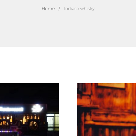
Home
/
Indiase whisky