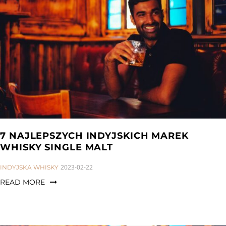
7 NAJLEPSZYCH INDYJSKICH MAREK
WHISKY SINGLE MALT
CATEGORIES:
2023-02-22
INDYJSKA WHISKY
READ MORE