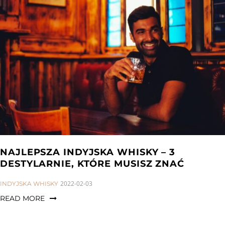
NAJLEPSZA INDYJSKA WHISKY – 3
DESTYLARNIE, KTÓRE MUSISZ ZNAĆ
CATEGORIES:
2022-02-03
INDYJSKA WHISKY
READ MORE