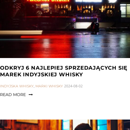
ODKRYJ 6 NAJLEPIEJ SPRZEDAJĄCYCH SIĘ
MAREK INDYJSKIEJ WHISKY
CATEGORIES:
2024-08-02
INDYJSKA WHISKY
,
MARKI WHISKY
READ MORE