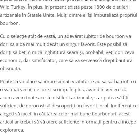
Wild Turkey. În plus, în prezent există peste 1800 de distilerii
artizanale în Statele Unite. Mulți dintre ei își îmbuteliază propriul
bourbon.
Cu o selecție atât de vastă, un adevărat iubitor de bourbon va
dori să aibă mai mult decât un singur favorit. Este posibil să
doriți să beți o mică înghițitură seara și, probabil, veți dori ceva
economic, dar satisfăcător, care să vă servească drept băutură
obișnuită.
Poate că vă place să impresionați vizitatorii sau să sărbătoriți cu
ceva mai vechi, de lux și scump. În plus, având în vedere că
acum avem toate aceste distilerii artizanale, s-ar putea să fiți
suficient de norocoși să descoperiți un favorit local. Indiferent ce
alegeți să faceți în căutarea celor mai bune bourbonuri, acest
articol ar trebui să vă ofere suficiente informații pentru a începe
explorarea.