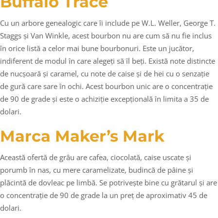
Buffalo Trace
Cu un arbore genealogic care îi include pe W.L. Weller, George T.
Staggs și Van Winkle, acest bourbon nu are cum să nu fie inclus
în orice listă a celor mai bune bourbonuri. Este un jucător,
indiferent de modul în care alegeți să îl beți. Există note distincte
de nucșoară și caramel, cu note de caise și de hei cu o senzație
de gură care sare în ochi. Acest bourbon unic are o concentrație
de 90 de grade și este o achiziție excepțională în limita a 35 de
dolari.
Marca Maker’s Mark
Această ofertă de grâu are cafea, ciocolată, caise uscate și
porumb în nas, cu mere caramelizate, budincă de pâine și
plăcintă de dovleac pe limbă. Se potrivește bine cu grătarul și are
o concentrație de 90 de grade la un preț de aproximativ 45 de
dolari.