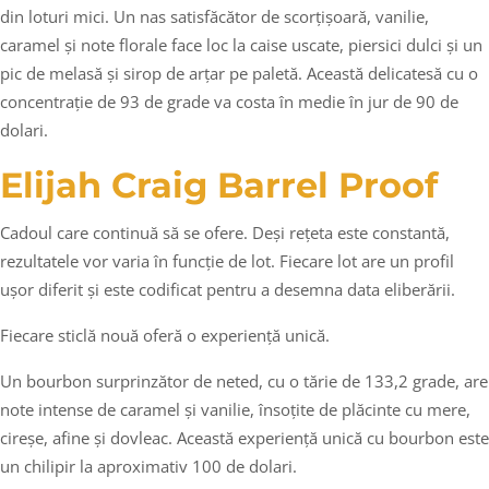
din loturi mici. Un nas satisfăcător de scorțișoară, vanilie,
caramel și note florale face loc la caise uscate, piersici dulci și un
pic de melasă și sirop de arțar pe paletă. Această delicatesă cu o
concentrație de 93 de grade va costa în medie în jur de 90 de
dolari.
Elijah Craig Barrel Proof
Cadoul care continuă să se ofere. Deși rețeta este constantă,
rezultatele vor varia în funcție de lot. Fiecare lot are un profil
ușor diferit și este codificat pentru a desemna data eliberării.
Fiecare sticlă nouă oferă o experiență unică.
Un bourbon surprinzător de neted, cu o tărie de 133,2 grade, are
note intense de caramel și vanilie, însoțite de plăcinte cu mere,
cireșe, afine și dovleac. Această experiență unică cu bourbon este
un chilipir la aproximativ 100 de dolari.