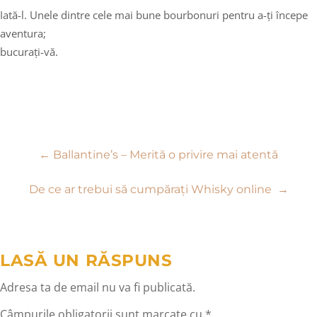
Iată-l. Unele dintre cele mai bune bourbonuri pentru a-ți începe
aventura;
bucurați-vă.
Navigare
←
Ballantine’s – Merită o privire mai atentă
în
De ce ar trebui să cumpărați Whisky online
→
articole
LASĂ UN RĂSPUNS
Adresa ta de email nu va fi publicată.
Câmpurile obligatorii sunt marcate cu
*