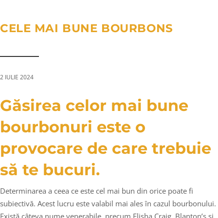
a
n
g
t
t
l
CELE MAI BUNE BOURBONS
i
e
o
n
n
a
v
2 IULIE 2024
i
g
Găsirea celor mai bune
a
bourbonuri este o
t
i
provocare de care trebuie
o
să te bucuri.
n
Determinarea a ceea ce este cel mai bun din orice poate fi
subiectivă. Acest lucru este valabil mai ales în cazul bourbonului.
Există câteva nume venerabile, precum Elisha Craig, Blanton’s și