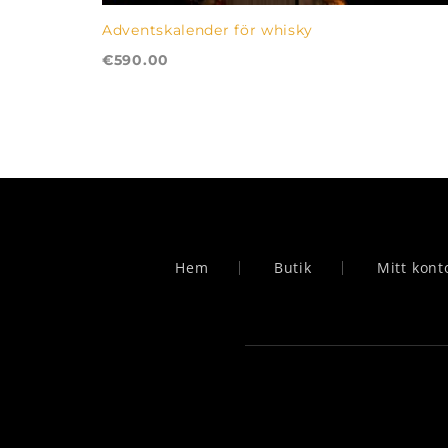
Adventskalender för whisky
€
590.00
LÄGG TILL I VARUKORG
Hem
Butik
Mitt kont