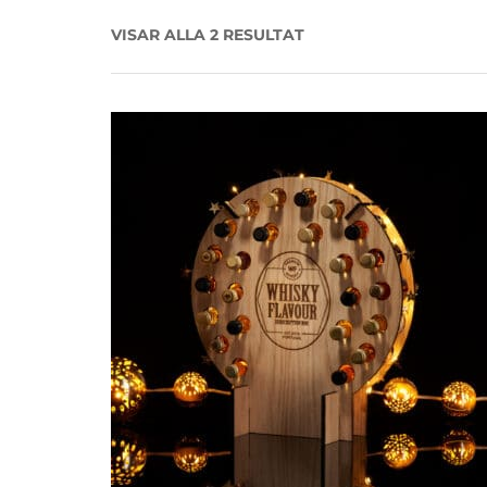
a
n
t
t
VISAR ALLA 2 RESULTAT
i
o
n