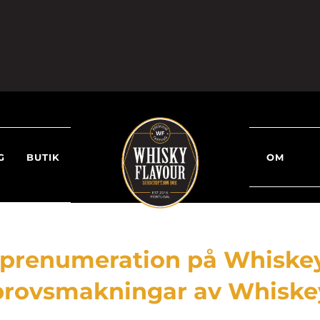
G
BUTIK
OM
 prenumeration på Whiskey
provsmakningar av Whiske