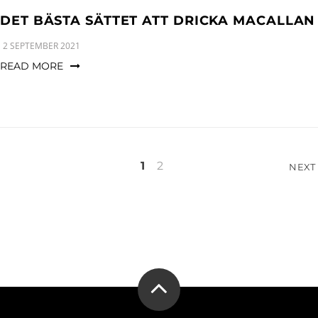
DET BÄSTA SÄTTET ATT DRICKA MACALLAN
2 SEPTEMBER 2021
READ MORE
Sidnumrering
1
2
NEXT
för
inlägg