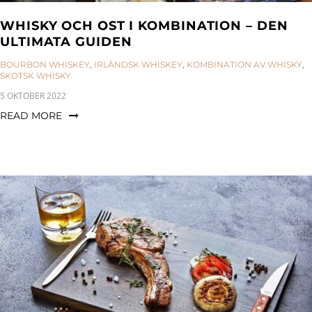
WHISKY OCH OST I KOMBINATION – DEN
ULTIMATA GUIDEN
CATEGORIES:
BOURBON WHISKEY
,
IRLÄNDSK WHISKEY
,
KOMBINATION AV WHISKY
,
SKOTSK WHISKY
5 OKTOBER 2022
READ MORE