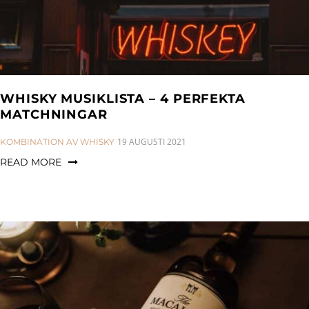
WHISKY MUSIKLISTA – 4 PERFEKTA
MATCHNINGAR
CATEGORIES:
19 AUGUSTI 2021
KOMBINATION AV WHISKY
READ MORE