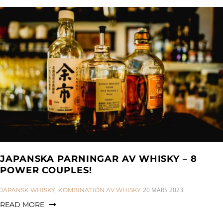
JAPANSKA PARNINGAR AV WHISKY – 8
POWER COUPLES!
CATEGORIES:
20 MARS 2023
JAPANSK WHISKY
,
KOMBINATION AV WHISKY
READ MORE