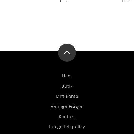
Sidnumrering
1
2
NEXT
för
inlägg
Hem
Butik
Mitt konto
Vanliga Frågor
Kontakt
Integritetspolicy