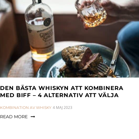
DEN BÄSTA WHISKYN ATT KOMBINERA
MED BIFF – 4 ALTERNATIV ATT VÄLJA
CATEGORIES:
4 MAJ 2023
KOMBINATION AV WHISKY
READ MORE