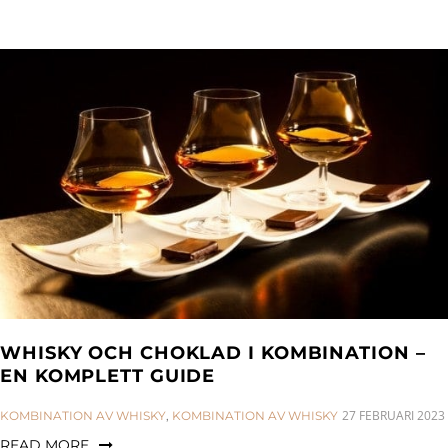
WHISKY OCH CHOKLAD I KOMBINATION –
EN KOMPLETT GUIDE
CATEGORIES:
27 FEBRUARI 2023
KOMBINATION AV WHISKY
,
KOMBINATION AV WHISKY
READ MORE