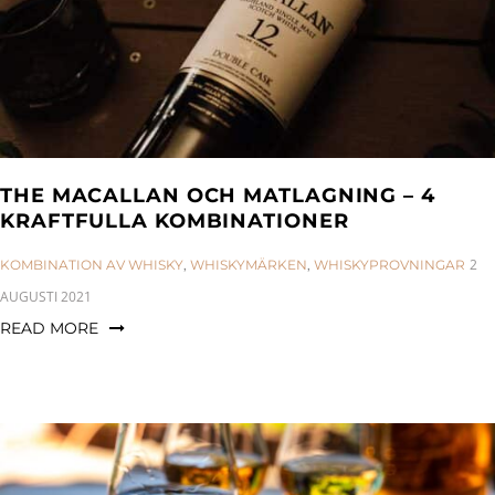
THE MACALLAN OCH MATLAGNING – 4
KRAFTFULLA KOMBINATIONER
CATEGORIES:
2
KOMBINATION AV WHISKY
,
WHISKYMÄRKEN
,
WHISKYPROVNINGAR
AUGUSTI 2021
READ MORE