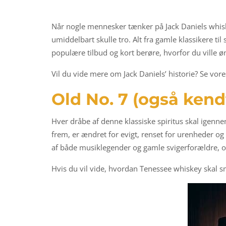
Når nogle mennesker tænker på Jack Daniels whisk
umiddelbart skulle tro. Alt fra gamle klassikere ti
populære tilbud og kort berøre, hvorfor du ville ø
Vil du vide mere om Jack Daniels’ historie? Se vore
Old No. 7 (også kend
Hver dråbe af denne klassiske spiritus skal igenne
frem, er ændret for evigt, renset for urenheder og 
af både musiklegender og gamle svigerforældre, og 
Hvis du vil vide, hvordan Tenessee whiskey skal sm