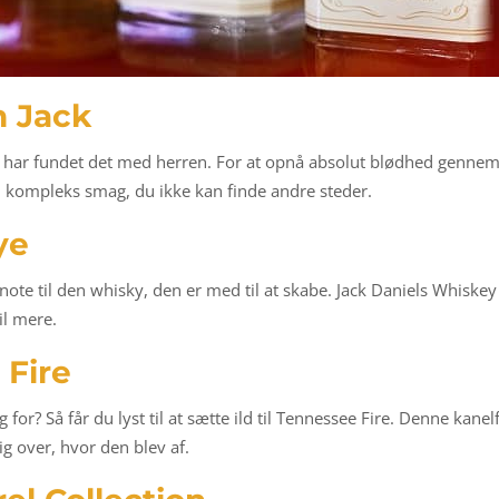
n Jack
 Du har fundet det med herren. For at opnå absolut blødhed genn
, kompleks smag, du ikke kan finde andre steder.
ye
et note til den whisky, den er med til at skabe. Jack Daniels Whiske
il mere.
 Fire
for? Så får du lyst til at sætte ild til Tennessee Fire. Denne kane
dig over, hvor den blev af.