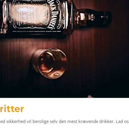
ritter
ed sikkerhed vil berolige selv den mest krævende drikker. Lad os