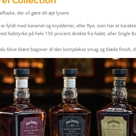
el Collection
laske, der vil gøre dit øje lysere.
r fyldt med karamel og krydderier, eller Rye, som har et karakterist
ed fadstyrke på hele 150 procent direkte fra fadet, eller Single B
l du blive blæst bagover af den komplekse smag og bløde finish, d