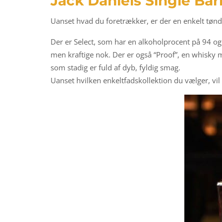
Jack Daniels Single Barr
Uanset hvad du foretrækker, er der en enkelt tøndef
Der er Select, som har en alkoholprocent på 94 og e
men kraftige nok. Der er også “Proof”, en whisky m
som stadig er fuld af dyb, fyldig smag.
Uanset hvilken enkeltfadskollektion du vælger, vi