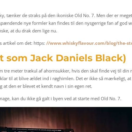
y, tænker de straks på den ikoniske Old No. 7. Men der er mege
l spændende nye formler kan findes til den nysgerrige fan af god w
nske, at du drak dem lige nu.
s artikel om det: https:
//www.whiskyflavour.com/blog/the-sto
t som Jack Daniels Black)
m tre meter trækul af ahornsukker, hvis den skal finde vej til d
klar til at blive ældet ind i røghimlen. Det er ikke så mærkeligt, 
at den er blevet et kendt navn i sin egen ret.
age, kan du ikke gå galt i byen ved at starte med Old No. 7.