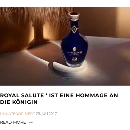
ROYAL SALUTE ‘ IST EINE HOMMAGE AN
DIE KÖNIGIN
CATEGORIES:
25. JULI 2017
UNKATEGORISIERT
READ MORE