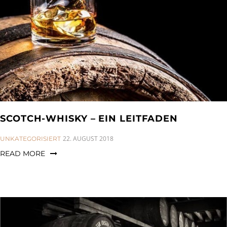
SCOTCH-WHISKY – EIN LEITFADEN
CATEGORIES:
22. AUGUST 2018
UNKATEGORISIERT
READ MORE