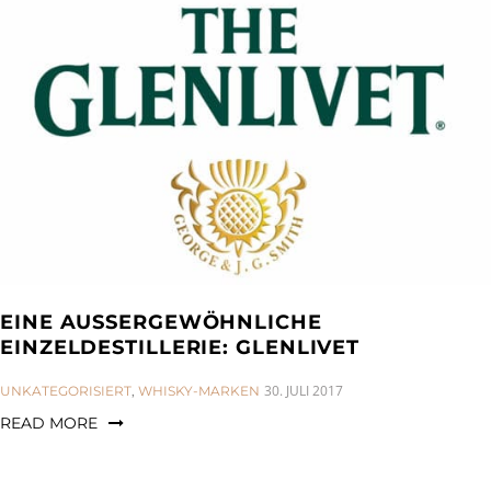
EINE AUSSERGEWÖHNLICHE E
INZELDESTILLERIE: GLENLIVET
CATEGORIES:
30. JULI 2017
UNKATEGORISIERT
,
WHISKY-MARKEN
READ MORE