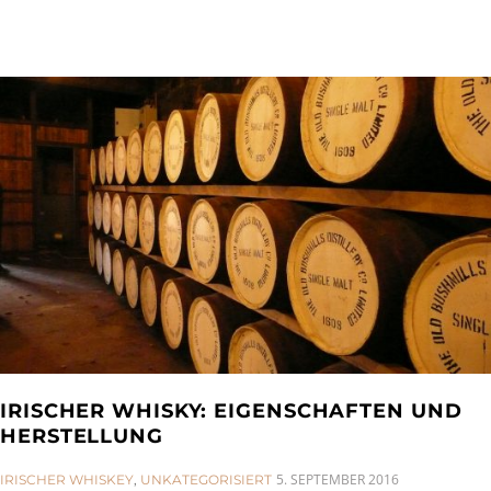
IRISCHER WHISKY: EIGENSCHAFTEN UND
HERSTELLUNG
CATEGORIES:
5. SEPTEMBER 2016
IRISCHER WHISKEY
,
UNKATEGORISIERT