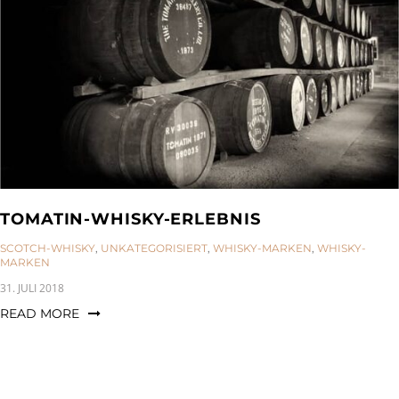
TOMATIN-WHISKY-ERLEBNIS
CATEGORIES:
SCOTCH-WHISKY
,
UNKATEGORISIERT
,
WHISKY-MARKEN
,
WHISKY-
MARKEN
31. JULI 2018
READ MORE