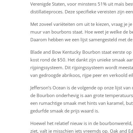
Verenigde Staten, voor minstens 51% uit maïs best
distillatieproces. Deze specifieke vereisten zijn ee
Met zoveel variëteiten om uit te kiezen, vraag je je
muur van bourbons staat. Hoe weet je welke de best
Daarom hebben we een lijst samengesteld met de
Blade and Bow Kentucky Bourbon staat eerste op o
kost rond de $50. Het dankt zijn unieke smaak aan
rijpingssysteem. Dit rijpingssysteem wordt meestal
van gedroogde abrikoos, rijpe peer en verkoold e
Jefferson’s Ocean is de volgende op onze lijst va
de Bourbon onderhevig is aan grote temperatuursc
een rumachtige smaak met hints van karamel, butte
gedurfde smaak de prijs waard is.
Hoewel het relatief nieuw is in de bourbonwereld
ziet, valt je misschien iets vreemds op. Oak and E