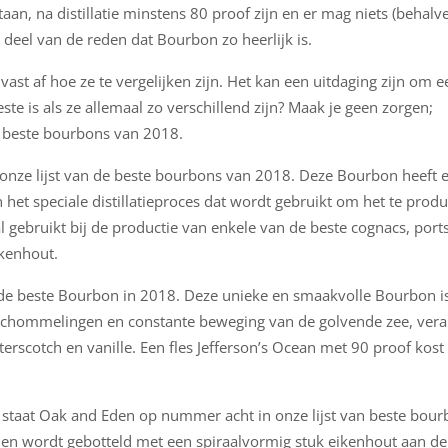
aan, na distillatie minstens 80 proof zijn en er mag niets (behal
n deel van de reden dat Bourbon zo heerlijk is.
 vast af hoe ze te vergelijken zijn. Het kan een uitdaging zijn om ee
e is als ze allemaal zo verschillend zijn? Maak je geen zorgen;
 beste bourbons van 2018.
nze lijst van de beste bourbons van 2018. Deze Bourbon heeft ee
 het speciale distillatieproces dat wordt gebruikt om het te pro
 gebruikt bij de productie van enkele van de beste cognacs, ports
ikenhout.
n de beste Bourbon in 2018. Deze unieke en smaakvolle Bourbon is
hommelingen en constante beweging van de golvende zee, verander
rscotch en vanille. Een fles Jefferson’s Ocean met 90 proof kost
, staat Oak and Eden op nummer acht in onze lijst van beste bour
den wordt gebotteld met een spiraalvormig stuk eikenhout aan de b