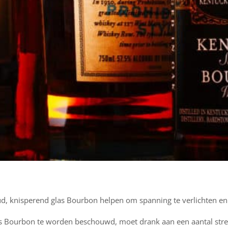
d, knisperend glas Bourbon helpen om spanning te verlichten en
s Bourbon te worden beschouwd, moet drank aan een aantal stren