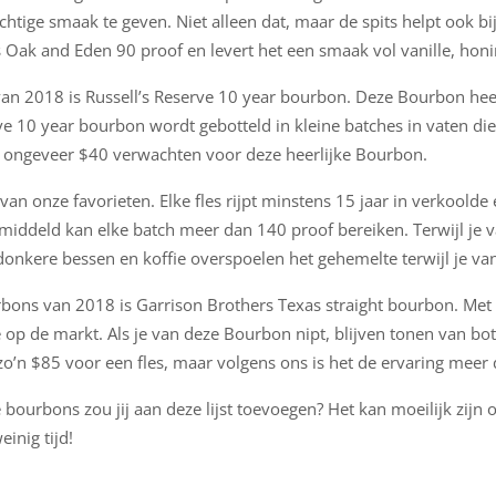
chtige smaak te geven. Niet alleen dat, maar de spits helpt ook b
t is Oak and Eden 90 proof en levert het een smaak vol vanille, hon
van 2018 is Russell’s Reserve 10 year bourbon. Deze Bourbon hee
serve 10 year bourbon wordt gebotteld in kleine batches in vaten d
kunt ongeveer $40 verwachten voor deze heerlijke Bourbon.
an onze favorieten. Elke fles rijpt minstens 15 jaar in verkoolde e
iddeld kan elke batch meer dan 140 proof bereiken. Terwijl je 
donkere bessen en koffie overspoelen het gehemelte terwijl je va
bons van 2018 is Garrison Brothers Texas straight bourbon. Met z
op de markt. Als je van deze Bourbon nipt, blijven tonen van bot
o’n $85 voor een fles, maar volgens ons is het de ervaring meer
bourbons zou jij aan deze lijst toevoegen? Het kan moeilijk zijn o
inig tijd!