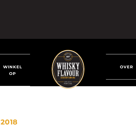
WINKEL
OVER
OP
2018