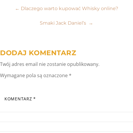
Nawigacja
←
Dlaczego warto kupować Whisky online?
wpisu
Smaki Jack Daniel’s
→
DODAJ KOMENTARZ
Twój adres email nie zostanie opublikowany.
Wymagane pola są oznaczone
*
KOMENTARZ
*