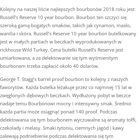
Kolejny na naszej liście najlepszych bourbonów 2018 roku jest
Russell’s Reserve 10 year bourbon. Bourbon ten szczyci się
szeroką gamą bogatych smaków, takich jak cynamon, masło,
wanilia i skóra. Russell’s Reserve 10 year bourbon butelkowany
jest w małych partiach w beczkach wyprodukowanych w
rickhouse Wild Turkey. Cena butelki Russell’s Reserve jest
umiarkowana, a za delektowanie się tym wyśmienitym
bourbonem trzeba zapłacić około 40 dolarów.
George T. Stagg’s barrel proof bourbon to kolejny z naszych
faworytów. Każda butelka leżakuje przez co najmniej 15 lat w
zwęglonych dębowych beczkach. Wydłużony pobyt w beczce
nadaje temu Bourbonowi mocny i intensywny smak. Średnio
każda partia może osiągnąć ponad 140 proof. Podczas
delektowania się tym bourbonem wyczuwalne są aromaty toffi,
czekolady i melasy. Smaki tytoniu, ciemnych jagód i kawy
zalewają podniebienie podczas delektowania się tym