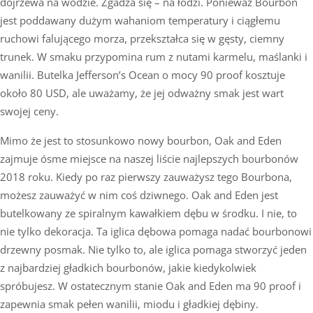
dojrzewa na wodzie. Zgadza się – na łodzi. Ponieważ Bourbon
jest poddawany dużym wahaniom temperatury i ciągłemu
ruchowi falującego morza, przekształca się w gęsty, ciemny
trunek. W smaku przypomina rum z nutami karmelu, maślanki i
wanilii. Butelka Jefferson’s Ocean o mocy 90 proof kosztuje
około 80 USD, ale uważamy, że jej odważny smak jest wart
swojej ceny.
Mimo że jest to stosunkowo nowy bourbon, Oak and Eden
zajmuje ósme miejsce na naszej liście najlepszych bourbonów
2018 roku. Kiedy po raz pierwszy zauważysz tego Bourbona,
możesz zauważyć w nim coś dziwnego. Oak and Eden jest
butelkowany ze spiralnym kawałkiem dębu w środku. I nie, to
nie tylko dekoracja. Ta iglica dębowa pomaga nadać bourbonowi
drzewny posmak. Nie tylko to, ale iglica pomaga stworzyć jeden
z najbardziej gładkich bourbonów, jakie kiedykolwiek
spróbujesz. W ostatecznym stanie Oak and Eden ma 90 proof i
zapewnia smak pełen wanilii, miodu i gładkiej dębiny.