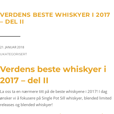
a
n
g
t
t
l
VERDENS BESTE WHISKYER I 2017
i
e
– DEL II
o
n
n
a
v
i
21. JANUAR 2018
g
CATEGORIES:
UKATEGORISERT
a
t
Verdens beste whiskyer i
i
2017 – del II
o
n
La oss ta en nærmere titt på de beste whiskyene i 2017! I dag
ønsker vi å fokusere på Single Pot Sill whiskyer, blended limited
releases og blended whiskyer!