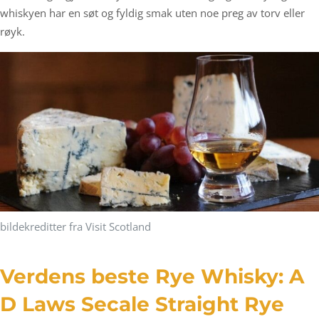
whiskyen har en søt og fyldig smak uten noe preg av torv eller
røyk.
bildekreditter fra Visit Scotland
Verdens beste Rye Whisky: A
D Laws Secale Straight Rye