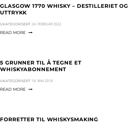
GLASGOW 1770 WHISKY – DESTILLERIET OG
UTTRYKK
CATEGORIES:
24. FEBRUAR 2022
UKATEGORISERT
READ MORE
5 GRUNNER TIL Å TEGNE ET
WHISKYABONNEMENT
CATEGORIES:
18. MAI 2018
UKATEGORISERT
READ MORE
FORRETTER TIL WHISKYSMAKING