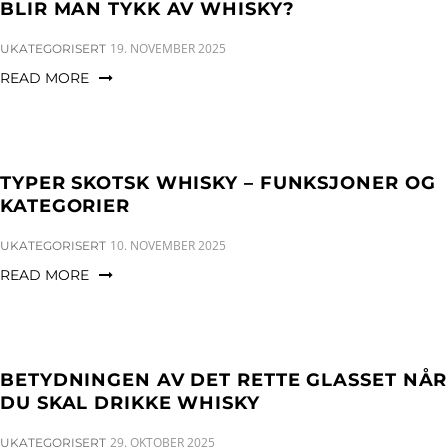
a
n
g
BLIR MAN TYKK AV WHISKY?
t
t
l
CATEGORIES:
19. NOVEMBER 2025
UKATEGORISERT
i
e
READ MORE
o
n
n
a
v
i
TYPER SKOTSK WHISKY – FUNKSJONER OG
g
KATEGORIER
a
CATEGORIES:
10. NOVEMBER 2025
UKATEGORISERT
t
READ MORE
i
o
n
BETYDNINGEN AV DET RETTE GLASSET NÅR
DU SKAL DRIKKE WHISKY
CATEGORIES:
29. OKTOBER 2025
UKATEGORISERT