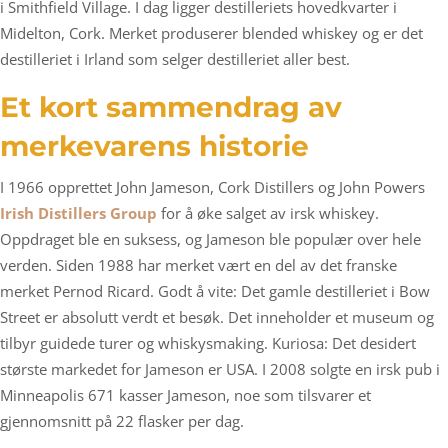
i Smithfield Village. I dag ligger destilleriets hovedkvarter i
Midelton, Cork. Merket produserer blended whiskey og er det
destilleriet i Irland som selger destilleriet aller best.
Et kort sammendrag av
merkevarens historie
I 1966 opprettet John Jameson, Cork Distillers og John Powers
Irish Distillers Group
for å øke salget av irsk whiskey.
Oppdraget ble en suksess, og Jameson ble populær over hele
verden. Siden 1988 har merket vært en del av det franske
merket Pernod Ricard. Godt å vite: Det gamle destilleriet i Bow
Street er absolutt verdt et besøk. Det inneholder et museum og
tilbyr guidede turer og whiskysmaking. Kuriosa: Det desidert
største markedet for Jameson er USA. I 2008 solgte en irsk pub i
Minneapolis 671 kasser Jameson, noe som tilsvarer et
gjennomsnitt på 22 flasker per dag.