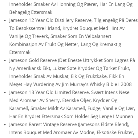
Inneholder Smaker Av Honning Og Pærer, Har En Lang Og
Behagelig Ettersmak
Jameson 12 Year Old Distillery Reserve, Tilgjengelig På Deres
To Besøkssentre I Irland, Krydret Bouquet Med Hint Av
Vanilje Og Treverk, Smaker Som En Velbalansert
Kombinasjon Av Frukt Og Nøtter, Lang Og Kremaktig
Ettersmak
Jameson Gold Reserve (det Eneste Uttrykket Som Lagres På
Ny Amerikansk Eik), Lukter Søte Krydder Og Tørket Frukt,
Inneholder Smak Av Muskat, Eik Og Fruktkake, Fikk En
Meget Høy Vurdering Av Jim Murray’s Whisky Bible I 2008
Jameson 18 Year Old Limited Reserve, Svært Intens Nese
Med Aromaer Av Sherry, Eteriske Oljer, Krydder Og
Karamell, Smaker Mildt Av Karamell, Fudge, Vanilje Og Lær,
Har En Krydret Ettersmak Som Holder Seg Lenge I Munnen
Jameson Rarest Vintage Reserve (Jamesons Eldste Blend),
Intens Bouquet Med Aromaer Av Modne, Eksotiske Frukter,