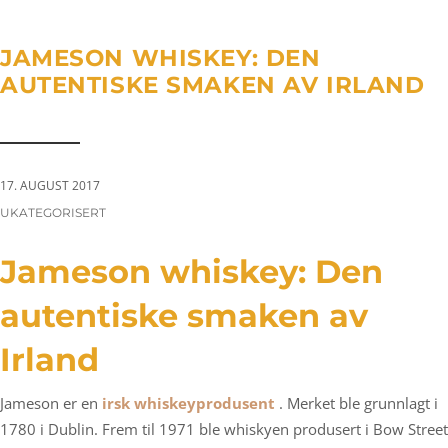
a
n
g
t
t
l
JAMESON WHISKEY: DEN
i
e
AUTENTISKE SMAKEN AV IRLAND
o
n
n
a
v
i
17. AUGUST 2017
g
CATEGORIES:
UKATEGORISERT
a
t
Jameson whiskey: Den
i
autentiske smaken av
o
n
Irland
Jameson er en
irsk whiskeyprodusent
. Merket ble grunnlagt i
1780 i Dublin. Frem til 1971 ble whiskyen produsert i Bow Street