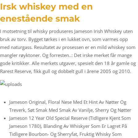
Irsk whiskey med en
enestående smak
I motsetning til whisky produseres Jameson Irish Whiskey uten
bruk av torv. Bygget tørkes i en lukket ovn, som varmes opp
med naturgass. Resultatet av prosessen er en mild whiskey som
mangler røyktoner. Og forresten..: Det irske merket får mange
gode kritikker. Alle merkets utgaver, spesielt den 18 år gamle og
Rarest Reserve, fikk gull og dobbelt gull i årene 2005 og 2010.
Jameson Original, Floral Nese Med Et Hint Av Nøtter Og
Treverk, Søt Smak Med Smak Av Vanilje, Sherry Og Nøtter
Jameson 12 Year Old Special Reserve (tidligere Kjent Som
Jameson 1780), Blanding Av Whiskyer Som Er Lagret På
Tidligere Bourbon- Og Sherryfat, Fruktig Whisky Som