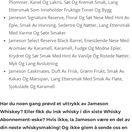
Plommer, Kanel Og Lakris, Søt Og Kremet Smak, Lang
Ettersmak Som Inneholder Fruktige Toner Og Bygg
Jameson Signature Reserve, Floral Og Søt Nese Med Hint Av
Eple, Smak Av Honning, Sedertre Og Nøtter, Lang Ettersmak
Med Varme Og Søte Smaker
Jameson Select Reserve Black Barrel, Enestående Nese Med
Aromaer Av Karamell, Karamell, Fudge Og Modne Epler,
Krydret Og Søt Smak Med Hint Av Vanilje Og Ristede Nøtter,
Myk Og Lang Avslutning
Jameson Caskmates, Duft Av Frisk, Grønn Frukt, Smak Av
Kakao Og Marsipan, Lang Ettersmak Med Smak Av Fløte,
Sjokolade Og Karamell
Har du noen gang prøvd et uttrykk av Jameson
Whiskey? Eller fikk du irsk whisky i din siste Whisky
Abonnement-eske? Hvis ikke, la Jameson være en del av
din neste whiskysmaking! Og ikke glem å sende oss en