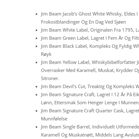
Jim Beam Jacob’s Ghost White Whisky, Eldes I E
Frokostblandinger Og En Dag Ved Sjøen
Jim Beam White Label, Originalen Fra 1795, La
Jim Beam Green Label, Lagret I Fem År Og Filtr
Jim Beam Black Label, Kompleks Og Fyldig Wh
Røyk
Jim Beam Yellow Label, Whiskybibelforfatter 
Overrasker Med Karamell, Muskat, Krydder O
Sitroner.
Jim Beam Devil’s Cut, Treaktig Og Kompleks Whi
Jim Beam Signature Craft, Lagret I 12 År På 
Lønn, Ettersmak Som Henger Lenge I Munnen
Jim Beam Signature Craft Quarter Cask, Lagre
Munnfølelse
Jim Beam Single Barrel, Individuelt Utformede
Karamell Og Muskatnøtt, Middels Lang Avslut