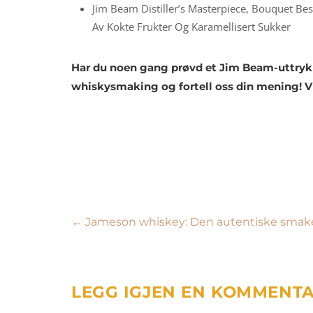
Jim Beam Distiller’s Masterpiece, Bouquet B
Av Kokte Frukter Og Karamellisert Sukker
Har du noen gang prøvd et Jim Beam-uttrykk
whiskysmaking og fortell oss din mening! Vi
Innleggsnavigasjon
←
Jameson whiskey: Den autentiske smake
LEGG IGJEN EN KOMMENT