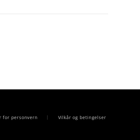
r for personvern
Vilkår og betingelser