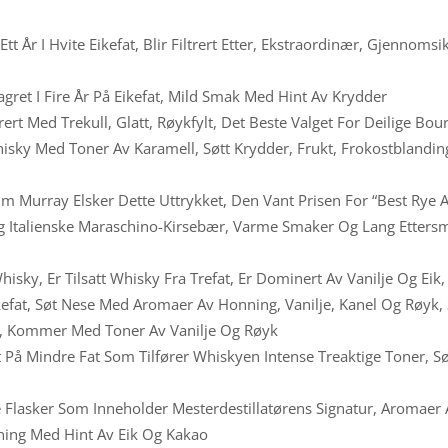
tt År I Hvite Eikefat, Blir Filtrert Etter, Ekstraordinær, Gjenno
gret I Fire År På Eikefat, Mild Smak Med Hint Av Krydder
ert Med Trekull, Glatt, Røykfylt, Det Beste Valget For Deilige Bou
isky Med Toner Av Karamell, Søtt Krydder, Frukt, Frokostblandi
Jim Murray Elsker Dette Uttrykket, Den Vant Prisen For “best Ry
g Italienske Maraschino-Kirsebær, Varme Smaker Og Lang Etter
sky, Er Tilsatt Whisky Fra Trefat, Er Dominert Av Vanilje Og Eik,
Eikefat, Søt Nese Med Aromaer Av Honning, Vanilje, Kanel Og Røy
, Kommer Med Toner Av Vanilje Og Røyk
t På Mindre Fat Som Tilfører Whiskyen Intense Treaktige Toner, S
 Flasker Som Inneholder Mesterdestillatørens Signatur, Aromaer A
ning Med Hint Av Eik Og Kakao