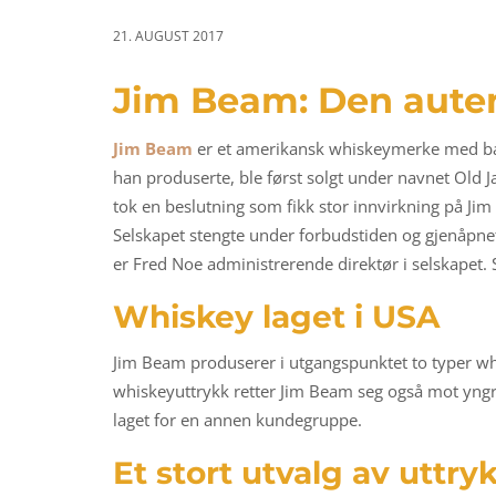
a
n
t
t
21. AUGUST 2017
i
Jim Beam: Den aute
o
n
Jim Beam
er et amerikansk whiskeymerke med bas
han produserte, ble først solgt under navnet Old 
tok en beslutning som fikk stor innvirkning på Jim
Selskapet stengte under forbudstiden og gjenåpnet
er Fred Noe administrerende direktør i selskapet
Whiskey laget i USA
Jim Beam produserer i utgangspunktet to typer whis
whiskeyuttrykk retter Jim Beam seg også mot yng
laget for en annen kundegruppe.
Et stort utvalg av uttryk