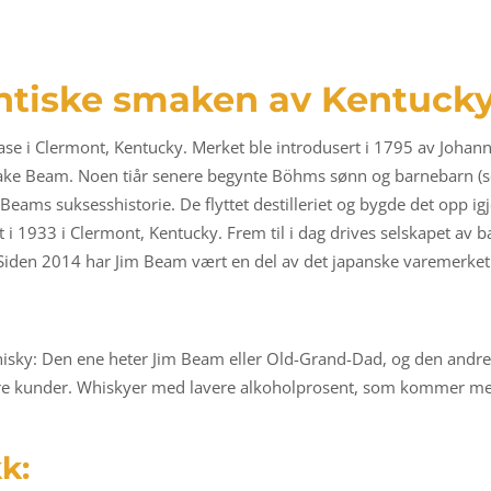
ntiske smaken av Kentuck
e i Clermont, Kentucky. Merket ble introdusert i 1795 av Johan
Jake Beam. Noen tiår senere begynte Böhms sønn og barnebarn (som
 Beams suksesshistorie. De flyttet destilleriet og bygde det opp i
 i 1933 i Clermont, Kentucky. Frem til i dag drives selskapet av 
. Siden 2014 har Jim Beam vært en del av det japanske varemerket
ky: Den ene heter Jim Beam eller Old-Grand-Dad, og den andre er la
re kunder. Whiskyer med lavere alkoholprosent, som kommer med 
k: