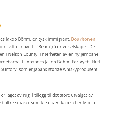
y
nes Jakob Böhm, en tysk immigrant.
Bourbonen
 skiftet navn til “Beam”) å drive selskapet. De
gjen i Nelson County, i nærheten av en ny jernbane.
barnebarna til Johannes Jakob Böhm. For øyeblikket
 Suntory, som er Japans største whiskyprodusent.
get av rug. I tillegg til det store utvalget av
ulike smaker som kirsebær, kanel eller lønn, er