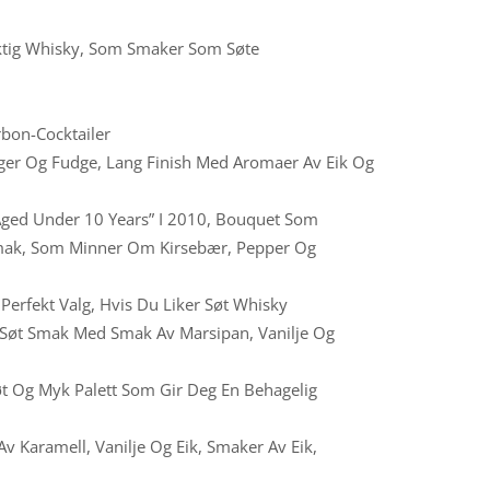
msiktig Whisky, Som Smaker Som Søte
rbon-Cocktailer
nger Og Fudge, Lang Finish Med Aromaer Av Eik Og
e Aged Under 10 Years” I 2010, Bouquet Som
smak, Som Minner Om Kirsebær, Pepper Og
 Perfekt Valg, Hvis Du Liker Søt Whisky
k, Søt Smak Med Smak Av Marsipan, Vanilje Og
øt Og Myk Palett Som Gir Deg En Behagelig
v Karamell, Vanilje Og Eik, Smaker Av Eik,