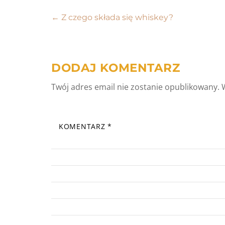
Nawigacja
←
Z czego składa się whiskey?
wpisu
DODAJ KOMENTARZ
Twój adres email nie zostanie opublikowany.
KOMENTARZ
*