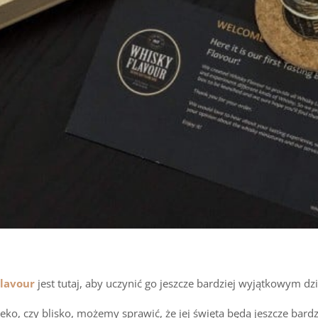
lavour
jest tutaj, aby uczynić go jeszcze bardziej wyjątkowym 
eko, czy blisko, możemy sprawić, że jej święta będą jeszcze ba