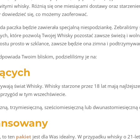
witymi whisky. Różnią się one miesiącami dostawy oraz starzeni
by dowiedzieć się, co możemy zaoferować.
da paczka będzie zawierała specjalną niespodziankę. Zebraliśmy 
ych, które pozwolą Twojej Whisky pozostać zawsze świeżą i wolną
prostu prosto w szklance, zawsze będzie ona zimna i podtrzymywa
dpowiada Twoim bliskim, podzieliliśmy je na:
jących
rywają świat Whisky. Whisky starzone przez 18 lat mają najlżejsze 
ą przygód w tym wszechświecie.
ą, trzymiesięczną, sześciomiesięczną lub dwunastomiesięczną d
ansowany
, to ten
pakiet
jest dla Was idealny. W przypadku whisky o 21-le