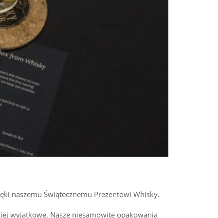
dzięki naszemu Świątecznemu Prezentowi Whisky.
rdziej wyjątkowe. Nasze niesamowite opakowania