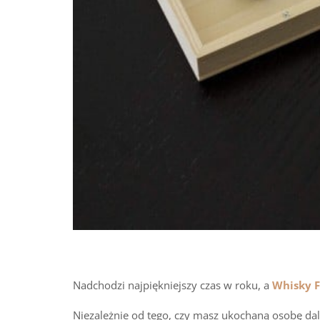
Nadchodzi najpiękniejszy czas w roku, a
Whisky F
Niezależnie od tego, czy masz ukochaną osobę dal