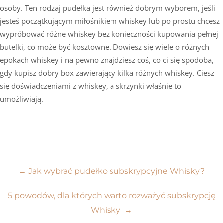
osoby. Ten rodzaj pudełka jest również dobrym wyborem, jeśli
jesteś początkującym miłośnikiem whiskey lub po prostu chcesz
wypróbować różne whiskey bez konieczności kupowania pełnej
butelki, co może być kosztowne. Dowiesz się wiele o różnych
epokach whiskey i na pewno znajdziesz coś, co ci się spodoba,
gdy kupisz dobry box zawierający kilka różnych whiskey. Ciesz
się doświadczeniami z whiskey, a skrzynki właśnie to
umożliwiają.
Nawigacja
←
Jak wybrać pudełko subskrypcyjne Whisky?
wpisu
5 powodów, dla których warto rozważyć subskrypcję
Whisky
→