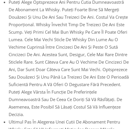
Puteți Alege Optsprezece Ani Pentru Cutia Dumneavoastră
De Abonament La Whisky. Puteți Foarte Bine Să Mergeți
Douăzeci Și Unu De Ani Sau Treizeci De Ani. Costul Va Crește
Proporțional. Whisky Învechit Timp De Treizeci De Ani Este
Scump. Veți Primi Cel Mai Bun Whisky Pe Care Îl Poate Oferi
Lumea. Cele Mai Vechi Sticle De Whisky Din Lume Au O
Vechime Cuprinsă Între Cincizeci De Ani Și Peste O Sută
Cincizeci De Ani. Acestea Sunt, Desigur, Cele Mai Rare Dintre
Sticlele Rare. Sunt Câteva Care Au O Vechime De Cincizeci De
Ani, Dar Sunt Doar Câteva Care Sunt Mai Vechi. Optsprezece
Sau Douăzeci Și Unu Până La Treizeci De Ani Este O Perioadă
Suficientă Pentru A Vă Oferi O Degustare Fără Precedent.
Puteți Alege Vârsta În Funcție De Preferințele
Dumneavoastră Sau De Ceea Ce Doriți Să Vă Răsfățați. De
Asemenea, Este Posibil Să Lăsați Costul Să Vă Influențeze
Decizia.
Ultimul Pas În Alegerea Unei Cutii De Abonament Pentru