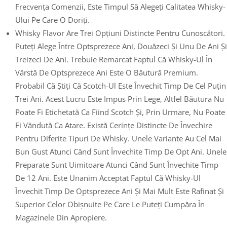
Frecvența Comenzii, Este Timpul Să Alegeți Calitatea Whisky-
Ului Pe Care O Doriți.
Whisky Flavor Are Trei Opțiuni Distincte Pentru Cunoscători.
Puteți Alege Între Optsprezece Ani, Douăzeci Și Unu De Ani Și
Treizeci De Ani. Trebuie Remarcat Faptul Că Whisky-Ul În
Vârstă De Optsprezece Ani Este O Băutură Premium.
Probabil Că Știți Că Scotch-Ul Este Învechit Timp De Cel Puțin
Trei Ani. Acest Lucru Este Impus Prin Lege, Altfel Băutura Nu
Poate Fi Etichetată Ca Fiind Scotch Și, Prin Urmare, Nu Poate
Fi Vândută Ca Atare. Există Cerințe Distincte De Învechire
Pentru Diferite Tipuri De Whisky. Unele Variante Au Cel Mai
Bun Gust Atunci Când Sunt Învechite Timp De Opt Ani. Unele
Preparate Sunt Uimitoare Atunci Când Sunt Învechite Timp
De 12 Ani. Este Unanim Acceptat Faptul Că Whisky-Ul
Învechit Timp De Optsprezece Ani Și Mai Mult Este Rafinat Și
Superior Celor Obișnuite Pe Care Le Puteți Cumpăra În
Magazinele Din Apropiere.