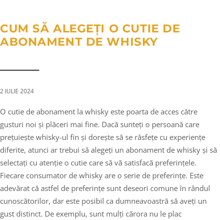
a
n
g
t
t
l
CUM SĂ ALEGEȚI O CUTIE DE
i
e
ABONAMENT DE WHISKY
o
n
n
a
v
i
2 IULIE 2024
g
O cutie de abonament la whisky este poarta de acces către
a
gusturi noi și plăceri mai fine. Dacă sunteți o persoană care
t
prețuiește whisky-ul fin și dorește să se răsfețe cu experiențe
i
diferite, atunci ar trebui să alegeți un abonament de whisky și să
o
selectați cu atenție o cutie care să vă satisfacă preferințele.
n
Fiecare consumator de whisky are o serie de preferințe. Este
adevărat că astfel de preferințe sunt deseori comune în rândul
cunoscătorilor, dar este posibil ca dumneavoastră să aveți un
gust distinct. De exemplu, sunt mulți cărora nu le plac