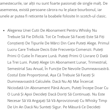
amestecurile, iar alții nu sunt foarte pasionați de single malț. De
asemenea, există persoane cărora nu le place bourbonul, iar
unele ar putea fi reticente la boabele folosite în scotch-ul clasic.
Alegerea Unei Cutii De Abonament Pentru Whisky Nu
Trebuie Să Fie Dificilă. Tot Ce Trebuie Să Faceți Este Să Fiți
Conștienți De Tipurile De Mărci Din Care Puteți Alege. Primul
Lucru Care Trebuie Decis Este Frecvența Comenzii. Puteți
Primi O Cutie În Fiecare Lună. Puteți Primi O Livrare O Dată
La Trei Luni. Puteți Alege Un Abonament Lunar, Trimestrial,
Semestrial Sau Anual, În Funcție De Nevoile Dumneavoastră.
Costul Este Proporțional, Așa Că Trebuie Să Faceți Și
Dumneavoastră Calculele. Dacă Nu Ați Mai Încercat
Niciodată Un Abonament Până Acum, Puteți Începe Doar Cu
O Lună Și Apoi Decideți Dacă Doriți Să Continuați. Nu Este
Necesar Să Vă Angajați Să Vă Aprovizionați Cu Whisky Timp
De Un An Dacă Nu Sunteți Sigur. Pe Măsură Ce Decideți