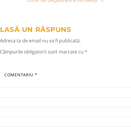
Cutie de degustare a Whiskey
→
articole
LASĂ UN RĂSPUNS
Adresa ta de email nu va fi publicată.
Câmpurile obligatorii sunt marcate cu
*
COMENTARIU
*