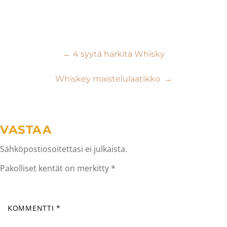
Artikkelien
←
4 syytä harkita Whisky
selaus
Whiskey maistelulaatikko
→
VASTAA
Sähköpostiosoitettasi ei julkaista.
Pakolliset kentät on merkitty
*
KOMMENTTI
*