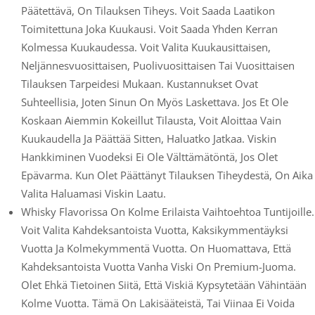
Päätettävä, On Tilauksen Tiheys. Voit Saada Laatikon
Toimitettuna Joka Kuukausi. Voit Saada Yhden Kerran
Kolmessa Kuukaudessa. Voit Valita Kuukausittaisen,
Neljännesvuosittaisen, Puolivuosittaisen Tai Vuosittaisen
Tilauksen Tarpeidesi Mukaan. Kustannukset Ovat
Suhteellisia, Joten Sinun On Myös Laskettava. Jos Et Ole
Koskaan Aiemmin Kokeillut Tilausta, Voit Aloittaa Vain
Kuukaudella Ja Päättää Sitten, Haluatko Jatkaa. Viskin
Hankkiminen Vuodeksi Ei Ole Välttämätöntä, Jos Olet
Epävarma. Kun Olet Päättänyt Tilauksen Tiheydestä, On Aika
Valita Haluamasi Viskin Laatu.
Whisky Flavorissa On Kolme Erilaista Vaihtoehtoa Tuntijoille.
Voit Valita Kahdeksantoista Vuotta, Kaksikymmentäyksi
Vuotta Ja Kolmekymmentä Vuotta. On Huomattava, Että
Kahdeksantoista Vuotta Vanha Viski On Premium-Juoma.
Olet Ehkä Tietoinen Siitä, Että Viskiä Kypsytetään Vähintään
Kolme Vuotta. Tämä On Lakisääteistä, Tai Viinaa Ei Voida