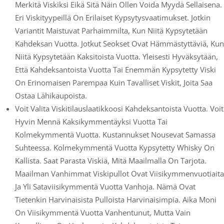
Merkitä Viskiksi Eikä Sitä Näin Ollen Voida Myydä Sellaisena.
Eri Viskityypeillä On Erilaiset Kypsytysvaatimukset. Jotkin
Variantit Maistuvat Parhaimmilta, Kun Niitä Kypsytetään
Kahdeksan Vuotta. Jotkut Seokset Ovat Hämmästyttäviä, Kun
Niitä Kypsytetään Kaksitoista Vuotta. Yleisesti Hyväksytään,
Että Kahdeksantoista Vuotta Tai Enemmän Kypsytetty Viski
On Erinomaisen Parempaa Kuin Tavalliset Viskit, Joita Saa
Ostaa Lähikaupoista.
Voit Valita Viskitilauslaatikkoosi Kahdeksantoista Vuotta. Voit
Hyvin Mennä Kaksikymmentäyksi Vuotta Tai
Kolmekymmentä Vuotta. Kustannukset Nousevat Samassa
Suhteessa. Kolmekymmentä Vuotta Kypsytetty Whisky On
Kallista. Saat Parasta Viskiä, Mitä Maailmalla On Tarjota.
Maailman Vanhimmat Viskipullot Ovat Viisikymmenvuotiaita
Ja Yli Sataviisikymmentä Vuotta Vanhoja. Nämä Ovat
Tietenkin Harvinaisista Pulloista Harvinaisimpia. Aika Moni
On Viisikymmentä Vuotta Vanhentunut, Mutta Vain