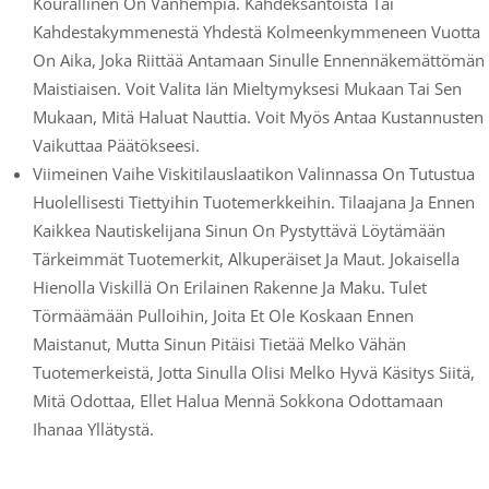
Kourallinen On Vanhempia. Kahdeksantoista Tai
Kahdestakymmenestä Yhdestä Kolmeenkymmeneen Vuotta
On Aika, Joka Riittää Antamaan Sinulle Ennennäkemättömän
Maistiaisen. Voit Valita Iän Mieltymyksesi Mukaan Tai Sen
Mukaan, Mitä Haluat Nauttia. Voit Myös Antaa Kustannusten
Vaikuttaa Päätökseesi.
Viimeinen Vaihe Viskitilauslaatikon Valinnassa On Tutustua
Huolellisesti Tiettyihin Tuotemerkkeihin. Tilaajana Ja Ennen
Kaikkea Nautiskelijana Sinun On Pystyttävä Löytämään
Tärkeimmät Tuotemerkit, Alkuperäiset Ja Maut. Jokaisella
Hienolla Viskillä On Erilainen Rakenne Ja Maku. Tulet
Törmäämään Pulloihin, Joita Et Ole Koskaan Ennen
Maistanut, Mutta Sinun Pitäisi Tietää Melko Vähän
Tuotemerkeistä, Jotta Sinulla Olisi Melko Hyvä Käsitys Siitä,
Mitä Odottaa, Ellet Halua Mennä Sokkona Odottamaan
Ihanaa Yllätystä.