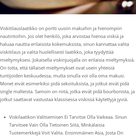
Viskitilauslaatikko on portti uusiin makuihin ja hienompiin
nautintoihin. Jos olet henkilö, joka arvostaa hienoa viskiä ja
haluaa nauttia erilaisista kokemuksista, sinun kannattaa valita
viskitilaus ja valita huolellisesti laatikko, joka tyydyttää
mieltymyksesi. Jokaisella viskinjuojalla on erilaisia mieltymyksiä.
On totta, että tällaiset mieltymykset ovat usein yhteisiä
tuntijoiden keskuudessa, mutta sinulla voi olla oma makusi.
Monet eivät esimerkiksi pidä sekoituksista, ja jotkut eivät pidä
single malteista. Samoin on niitä, jotka eivät pidä bourbonista, ja
jotkut saattavat vastustaa klassisessa viskissä käytettyjä jyviä.
Viskilaatikon Valitsemisen Ei Tarvitse Olla Vaikeaa. Sinun
Tarvitsee Vain Olla Tietoinen Siitä, Minkälaisia
Tuotemerkkejä Voit Valita. Ensimmäinen Asia, Josta On