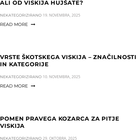
a
n
g
ALI OD VISKIJA HUJŠATE?
t
t
l
CATEGORIES:
19. NOVEMBRA, 2025
NEKATEGORIZIRANO
i
e
READ MORE
o
n
n
a
v
i
VRSTE ŠKOTSKEGA VISKIJA – ZNAČILNOSTI
g
IN KATEGORIJE
a
CATEGORIES:
10. NOVEMBRA, 2025
NEKATEGORIZIRANO
t
READ MORE
i
o
n
POMEN PRAVEGA KOZARCA ZA PITJE
VISKIJA
CATEGORIES:
29. OKTOBRA, 2025
NEKATEGORIZIRANO